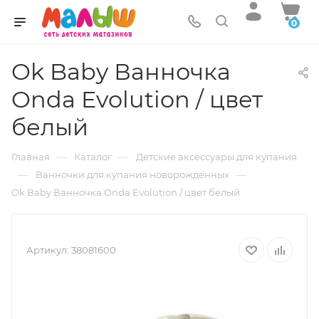
0
Ok Baby Ванночка
Onda Evolution / цвет
белый
—
—
Главная
Каталог
Детские аксессуары для купания
—
—
Ванночки для купания новорожденных
Ok Baby Ванночка Onda Evolution / цвет белый
Артикул:
38081600