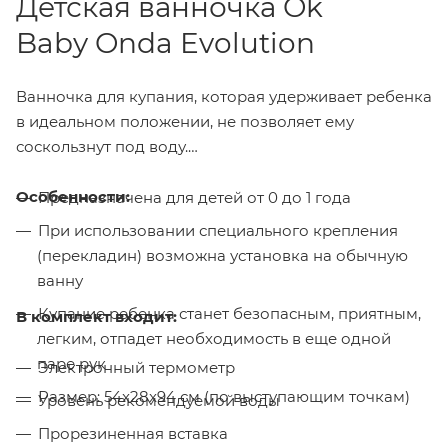
Детская ванночка Ok
Baby Onda Evolution
Ванночка для купания, которая удерживает ребенка
в идеальном положении, не позволяет ему
соскользнут под воду.
Особенности:
Предназначена для детей от 0 до 1 года
При использовании специального крепления
(перекладин) возможна установка на обычную
ванну
Купание ребенка станет безопасным, приятным,
В комплект входит:
легким, отпадет необходимость в еще одной
паре рук
Электронный термометр
Размер: 54x28x94 см (по выступающим точкам)
Уровень рекомендуемой воды
Прорезиненная вставка