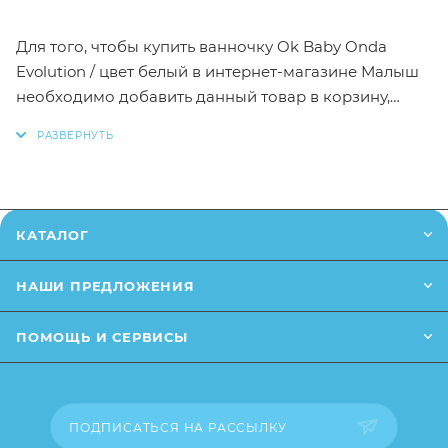
Для того, чтобы купить ванночку Ok Baby Onda
Evolution / цвет белый в интернет-магазине Малыш
необходимо добавить данный товар в корзину,
также вы можете оформить заказ позвонив
по
телефону
или написав в онлайн чат на сайте.
Заказанный товар может незначительно отличаться
от описания и изображения, размещенного на
КАТАЛОГ
сайте (например, оттенки цветов, незначительные
изменения в дизайне или упаковке и т.д., не
НАШИ ПРЕДЛОЖЕНИЯ
влияющие на основные потребительские свойства
товара), при этом основные потребительские
ПОМОЩЬ И СЕРВИСЫ
свойства и иные существенные элементы товара и
заказа остаются без изменений.
ПОДПИСАТЬСЯ НА РАССЫЛКУ