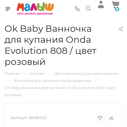
0
Ok Baby Ванночка
для купания Onda
Evolution 808 / цвет
розовый
—
—
Главная
Каталог
Детские аксессуары для купания
—
—
Ванночки для купания новорожденных
Ok Baby Ванночка для купания Onda Evolution 808 / цвет
розовый
Артикул:
38081400