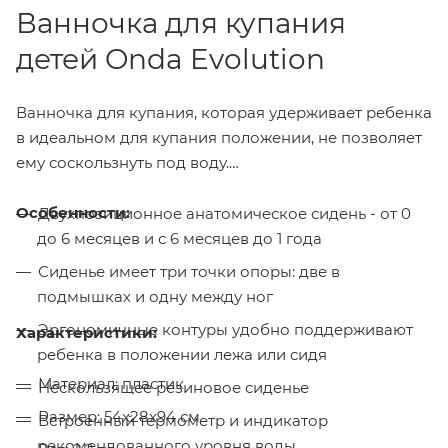
Ванночка для купания
детей Onda Evolution
Ванночка для купания, которая удерживает ребенка
в идеальном для купания положении, не позволяет
ему соскользнуть под воду.
Особенности:
Двухпозиционное анатомическое сидень - от 0
до 6 месяцев и с 6 месяцев до 1 года
Сиденье имеет три точки опоры: две в
подмышках и одну между ног
Эргономичные контуры удобно поддерживают
Характеристики:
ребенка в положении лежа или сидя
Материал: пластик
Нескользящее резиновое сиденье
Размер: 54x28x94 см
Встроенный термометр и индикатор
рекомендованного уровня воды