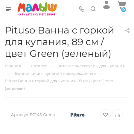
0
Pituso Ванна с горкой
для купания, 89 см /
цвет Green (зеленый)
—
—
Главная
Каталог
Детские аксессуары для купания
—
—
Ванночки для купания новорожденных
Pituso Ванна с горкой для купания, 89 см / цвет Green
(зеленый)
Артикул:
FG145-Green