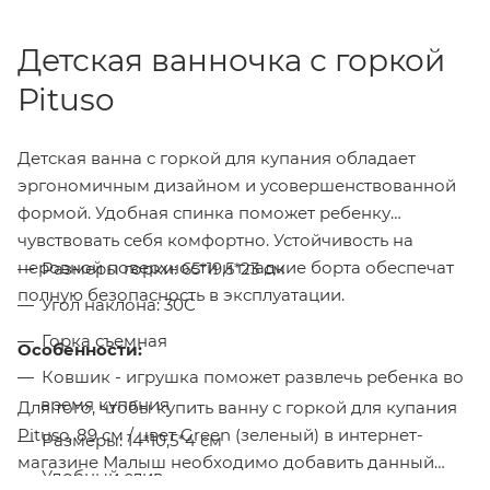
Детская ванночка с горкой
Pituso
Детская ванна с горкой для купания обладает
эргономичным дизайном и усовершенствованной
формой. Удобная спинка поможет ребенку
чувствовать себя комфортно. Устойчивость на
неровной поверхности и гладкие борта обеспечат
Размеры горки: 65*19,5*23 см
полную безопасность в эксплуатации.
Угол наклона: 30С
Горка съемная
Особенности:
Ковшик - игрушка поможет развлечь ребенка во
время купания
Для того, чтобы купить ванну с горкой для купания
Pituso, 89 см / цвет Green (зеленый) в интернет-
Размеры: 14*10,5*4 см
магазине Малыш необходимо добавить данный
Удобный слив
товар в корзину, также вы можете оформить заказ