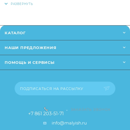
Размеры ванны: 89*50*21,5 см
позвонив
по телефону
или написав в онлайн чат на
сайте.
Заказанный товар может незначительно отличаться
КАТАЛОГ
от описания и изображения, размещенного на
сайте (например, оттенки цветов, незначительные
НАШИ ПРЕДЛОЖЕНИЯ
изменения в дизайне или упаковке и т.д., не
влияющие на основные потребительские свойства
ПОМОЩЬ И СЕРВИСЫ
товара), при этом основные потребительские
свойства и иные существенные элементы товара и
заказа остаются без изменений.
ПОДПИСАТЬСЯ НА РАССЫЛКУ
ЗАКАЗАТЬ ЗВОНОК
+7 861 203-51-71
info@malyish.ru