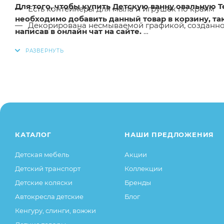
Для того, чтобы купить Детскую ванну овальную T
Есть контейнеры для мыла и игрушек по краям
необходимо добавить данный товар в корзину, т
Декорирована несмываемой графикой, созданной
написав в онлайн чат на сайте.
Легко содержать в чистоте.
Заказанный товар может незначительно отличаться 
оттенки цветов, незначительные изменения в дизайн
свойства товара), при этом основные потребительск
остаются без изменений.
КАТАЛОГ
НАШИ ПРЕДЛОЖЕНИЯ
Детская мебель
Акции
Детский транспорт
Коллекции
Детские коляски
Бренды
Автокресла детские
Блог
Кенгуру, слинги, вожжи