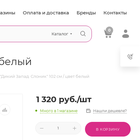
азины
Оплата и доставка
Бренды
Контакты
0
Каталог
 белый
"Дикий Запад. Слоник" 102 см / цвет белый
1 320
руб.
/шт
Много
в 1 магазине
Нашли дешевле?
В КОРЗИНУ