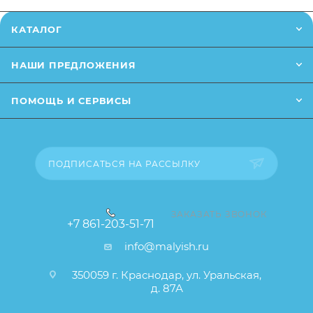
позвонив
по телефону
или написав в онлайн чат на
сайте.
КАТАЛОГ
Заказанный товар может незначительно отличаться
НАШИ ПРЕДЛОЖЕНИЯ
от описания и изображения, размещенного на
сайте (например, оттенки цветов, незначительные
ПОМОЩЬ И СЕРВИСЫ
изменения в дизайне или упаковке и т.д., не
влияющие на основные потребительские свойства
товара), при этом основные потребительские
свойства и иные существенные элементы товара и
ПОДПИСАТЬСЯ НА РАССЫЛКУ
заказа остаются без изменений.
ЗАКАЗАТЬ ЗВОНОК
+7 861-203-51-71
info@malyish.ru
350059 г. Краснодар, ул. Уральская,
д. 87А