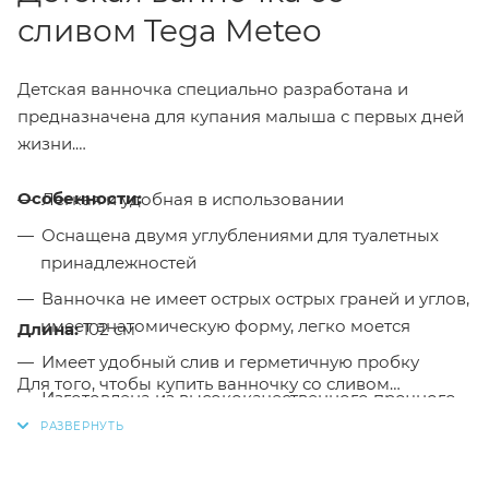
сливом Tega Meteo
Детская ванночка специально разработана и
предназначена для купания малыша с первых дней
жизни.
Особенности:
Легкая и удобная в использовании
Оснащена двумя углублениями для туалетных
принадлежностей
Ванночка не имеет острых острых граней и углов,
имеет анатомическую форму, легко моется
Длина:
102 см
Имеет удобный слив и герметичную пробку
Для того, чтобы купить ванночку со сливом
Изготовлена из высококачественного прочного
Tega Meteo / цвет розовый в интернет-магазине
пластика
Малыш необходимо добавить данный товар в
Устанавливается в обычную ванну или на
корзину, также вы можете оформить заказ
подставку