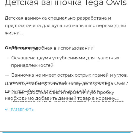
Детская ванночка Tega Owls
Детская ванночка специально разработана и
предназначена для купания малыша с первых дней
жизни.
Особенности:
Легкая и удобная в использовании
Оснащена двумя углублениями для туалетных
принадлежностей
Ванночка не имеет острых острых граней и углов,
имеет анатомическую форму, легко моется
Для того, чтобы купить ванночку детскую Tega Owls /
цвет серый в интернет-магазине Малыш
Имеет удобный слив и герметичную пробку
необходимо добавить данный товар в корзину,
Изготовлена из высококачественного прочного
также вы можете оформить заказ позвонив
по
пластика
телефону
или написав в онлайн чат на сайте.
Устанавливается в обычную ванну или на
подставку
Заказанный товар может незначительно отличаться