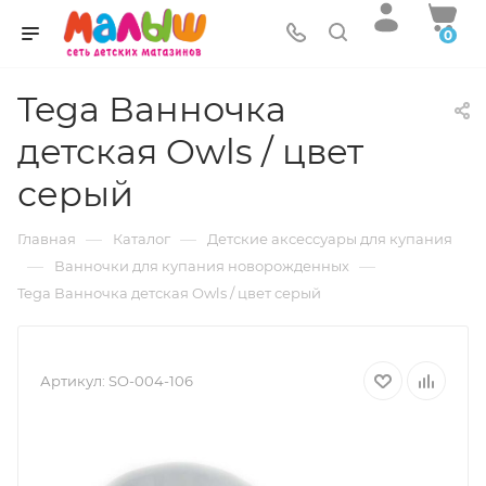
0
Tega Ванночка
детская Owls / цвет
серый
—
—
Главная
Каталог
Детские аксессуары для купания
—
—
Ванночки для купания новорожденных
Tega Ванночка детская Owls / цвет серый
Артикул:
SO-004-106