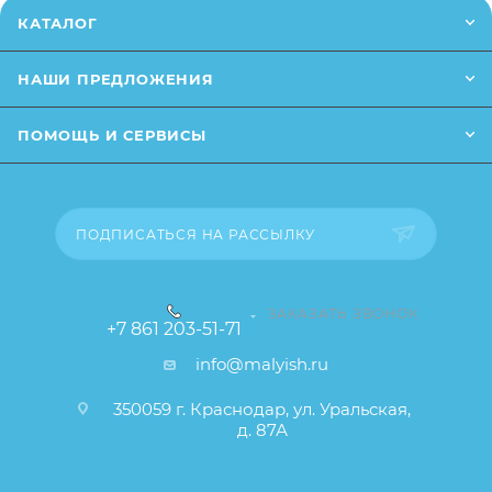
от описания и изображения, размещенного на
Длина - 86 см
КАТАЛОГ
сайте (например, оттенки цветов, незначительные
изменения в дизайне или упаковке и т.д., не
НАШИ ПРЕДЛОЖЕНИЯ
влияющие на основные потребительские свойства
товара), при этом основные потребительские
ПОМОЩЬ И СЕРВИСЫ
свойства и иные существенные элементы товара и
заказа остаются без изменений.
ПОДПИСАТЬСЯ НА РАССЫЛКУ
ЗАКАЗАТЬ ЗВОНОК
+7 861 203-51-71
info@malyish.ru
350059 г. Краснодар, ул. Уральская,
д. 87А