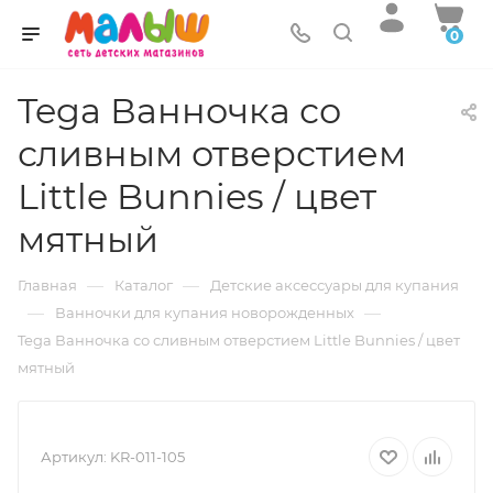
0
Tega Ванночка со
сливным отверстием
Little Bunnies / цвет
мятный
—
—
Главная
Каталог
Детские аксессуары для купания
—
—
Ванночки для купания новорожденных
Tega Ванночка со сливным отверстием Little Bunnies / цвет
мятный
Артикул:
KR-011-105