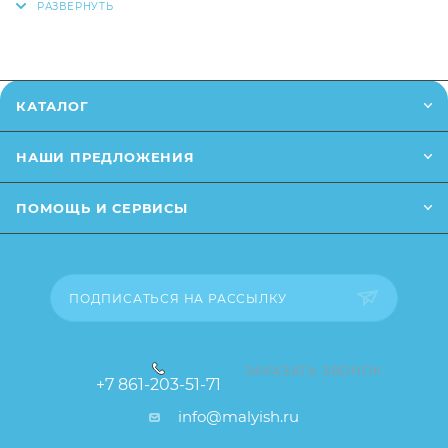
пластика
позвонив
по телефону
или написав в онлайн чат на
Устанавливается в обычную ванну или на
сайте.
подставку
Заказанный товар может незначительно отличаться
Длина - 92 см
КАТАЛОГ
от описания и изображения, размещенного на
сайте (например, оттенки цветов, незначительные
НАШИ ПРЕДЛОЖЕНИЯ
изменения в дизайне или упаковке и т.д., не
влияющие на основные потребительские свойства
ПОМОЩЬ И СЕРВИСЫ
товара), при этом основные потребительские
свойства и иные существенные элементы товара и
заказа остаются без изменений.
ПОДПИСАТЬСЯ НА РАССЫЛКУ
ЗАКАЗАТЬ ЗВОНОК
+7 861-203-51-71
info@malyish.ru