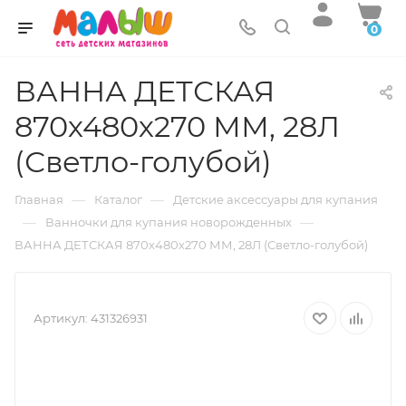
0
ВАННА ДЕТСКАЯ
870х480х270 ММ, 28Л
(Светло-голубой)
—
—
Главная
Каталог
Детские аксессуары для купания
—
—
Ванночки для купания новорожденных
ВАННА ДЕТСКАЯ 870х480х270 ММ, 28Л (Светло-голубой)
Артикул:
431326931