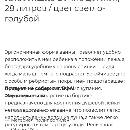
28 литров / цвет светло-
голубой
Эргономичная форма ванны позволяет удобно
расположить в ней ребенка в положении лежа, а
благодаря удобному наклону спинки — сидя,
когда малыш немного подрастет. Устойчивое дно
с особым ребристым покрытием предотвращает
Продукт не содержит БФА!
скольжение ребенка во время купания.
Характеристики:
Специальное отверстие на бортике
предназначено для крепления душевой лейки
непосредственно на ванне, что позволит легко
Размер: 87 х 48 х 27 см
наполнить ванну водой из душа, а также легко
Материал: полипропилен
регулировать температуру воды. Рельефная
Объем: 28 л