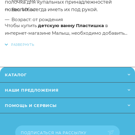
полочка для купальных принадлежностей
Вес: 1.06 кг
позволит всегда иметь их под рукой.
Возраст: от рождения
Чтобы купить
детскую ванну
Пластишка
в
интернет-магазине Малыш,
необходимо добавить
данный товар в корзину. Вы можете оформить
заказ, позвонив
по телефону
или написав в онлайн
чат на сайте.
* Заказанный товар может незначительно
КАТАЛОГ
отличаться от описания и изображения,
размещенного на сайте (например, оттенки цветов,
НАШИ ПРЕДЛОЖЕНИЯ
небольшие изменения в дизайне или упаковке и т.д.,
не влияющие на основные потребительские
ПОМОЩЬ И СЕРВИСЫ
свойства товара), при этом основные
потребительские свойства и иные существенные
элементы товара и заказа остаются без изменений.
ПОДПИСАТЬСЯ НА РАССЫЛКУ