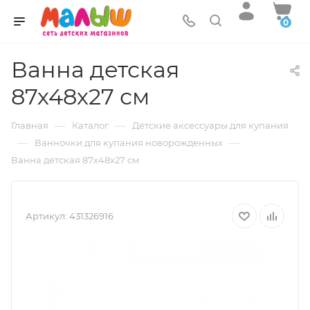
0
Ванна детская
87х48х27 см
—
—
Главная
Каталог
Детские аксессуары для купания
—
—
Ванночки для купания новорожденных
Ванна детская 87х48х27 см
Артикул:
431326916