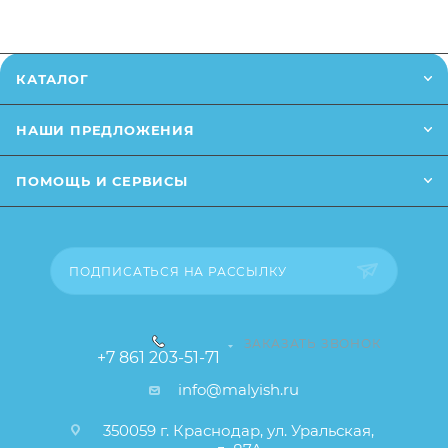
скольжение ребенка во время купания, а
специальная рельефная полочка для купальных
принадлежностей позволит всегда иметь их под
КАТАЛОГ
рукой. Специальное отверстие на бортике
предназначено для крепления душевой лейки
НАШИ ПРЕДЛОЖЕНИЯ
непосредственно на ванне, что позволит легко
наполнить ванну водой из душа, а также легко
ПОМОЩЬ И СЕРВИСЫ
регулировать температуру воды.
ПОДПИСАТЬСЯ НА РАССЫЛКУ
ЗАКАЗАТЬ ЗВОНОК
+7 861 203-51-71
info@malyish.ru
350059 г. Краснодар, ул. Уральская,