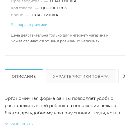
Производитель
—
ПЛАСТИШКА
Код товара
—
ЦО-00013385
Бренд
—
ПЛАСТИШКА
Все характеристики
Цена действительна только для интернет-магазина и
может отличаться от цен в розничных магазинах
ОПИСАНИЕ
ХАРАКТЕРИСТИКИ ТОВАРА
Н
Эргономичная форма ванны позволяет удобно
расположить в ней ребенка в положении лежа, а
благодаря удобному наклону спинки - сидя, когда
малыш немного подрастет. Устойчивое дно с
особым ребристым покрытием предотвращает