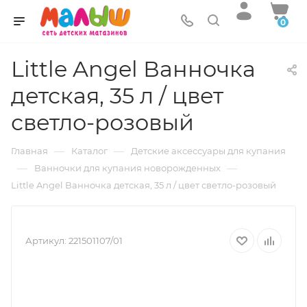
0
Little Angel Ванночка
детская, 35 л / цвет
светло-розовый
—
—
Главная
Каталог
Детские аксессуары для купания
—
—
Ванночки для купания новорожденных
Little Angel Ванночка детская, 35 л / цвет светло-розовый
Артикул:
221501107/01