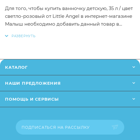
Для того, чтобы купить ванночку детскую, 35 л / цвет
светло-розовый от Little Angel в интернет-магазине
Малыш необходимо добавить данный товар в
корзину, также вы можете оформить заказ
позвонив
по телефону
или написав в онлайн чат на
сайте.
Заказанный товар может незначительно отличаться
КАТАЛОГ
от описания и изображения, размещенного на
сайте (например, оттенки цветов, незначительные
НАШИ ПРЕДЛОЖЕНИЯ
изменения в дизайне или упаковке и т.д., не
влияющие на основные потребительские свойства
ПОМОЩЬ И СЕРВИСЫ
товара), при этом основные потребительские
свойства и иные существенные элементы товара и
заказа остаются без изменений.
ПОДПИСАТЬСЯ НА РАССЫЛКУ