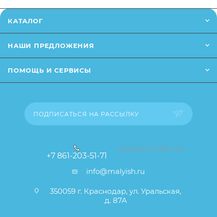
Заказанный товар может незначительно отличаться
от описания и изображения, размещенного на
КАТАЛОГ
сайте (например, оттенки цветов, незначительные
изменения в дизайне или упаковке и т.д., не
НАШИ ПРЕДЛОЖЕНИЯ
влияющие на основные потребительские свойства
товара), при этом основные потребительские
ПОМОЩЬ И СЕРВИСЫ
свойства и иные существенные элементы товара и
заказа остаются без изменений.
ПОДПИСАТЬСЯ НА РАССЫЛКУ
ЗАКАЗАТЬ ЗВОНОК
+7 861-203-51-71
info@malyish.ru
350059 г. Краснодар, ул. Уральская,
д. 87А