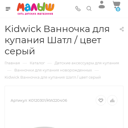
0
Kidwick Ванночка для
купания Шатл / цвет
серый
—
—
Главная
Каталог
Детские аксессуары для купания
—
—
Ванночки для купания новорожденных
Kidwick Ванночка для купания Шатл / цвет серый
Артикул:
K0120301/KW220406