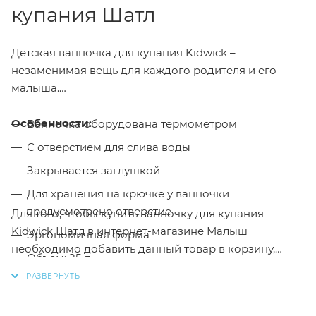
купания Шатл
Детская ванночка для купания Kidwick –
незаменимая вещь для каждого родителя и его
малыша.
Особенности:
Ванночка оборудована термометром
С отверстием для слива воды
Закрывается заглушкой
Для хранения на крючке у ванночки
предусмотрено отверстие
Для того, чтобы купить ванночку для купания
Kidwick Шатл в интернет-магазине Малыш
Эргономичная форма
необходимо добавить данный товар в корзину,
Объем: 25 л
также вы можете оформить заказ позвонив
по
Размер: 101х51х30 см
телефону
или написав в онлайн чат на сайте.