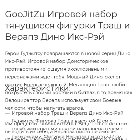
GooJitZu Игровой набор
тянущиеся фигурки Траш и
Верапз Дино Икс-Рэй
Герои Гуджитсу возвращаются в новой серии Дино
Икс-Рэй. Игровой набор 'Доисторическое
противостояние' с двумя эксклюзивными
персонажами ждет тебя. Мощный Дино-скелет
против Боевых челюстей. Мегалодон Траш любит
Характеристики:
похрустеть своими костями в битвах, в то время как
Велоцираптор Верапз использует свои Боевые
челюсти, чтобы напугать врагов.
Игровой набор Траш и Верапз Дино Икс-Рэй
Гуджитсу. Фигурка Траша высотой 12 см с
Им предстоит эпичная битва. Ведь Траша не стоит
голубыми костями внутри наполнена гелем с
выводить из себя, а Верапза никто не сможет
пузырьками. Фигурка Верапза высотой 12 см
удержать. Каждый из них растягивается в 3 раза и