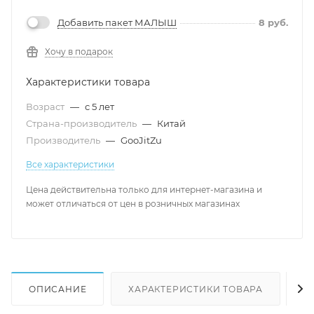
Добавить пакет МАЛЫШ
8
руб.
Хочу в подарок
Характеристики товара
Возраст
—
с 5 лет
Страна-производитель
—
Китай
Производитель
—
GooJitZu
Все характеристики
Цена действительна только для интернет-магазина и
может отличаться от цен в розничных магазинах
ОПИСАНИЕ
ХАРАКТЕРИСТИКИ ТОВАРА
Н