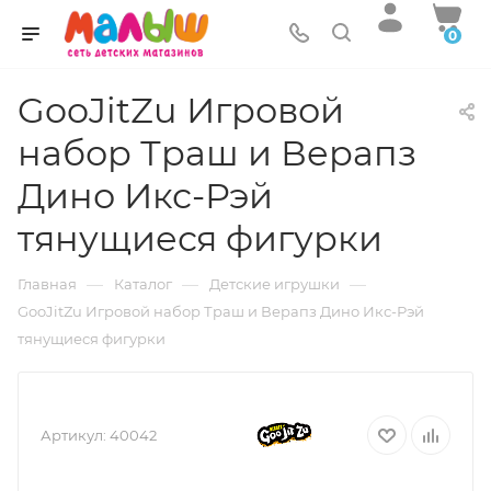
0
GooJitZu Игровой
набор Траш и Верапз
Дино Икс-Рэй
тянущиеся фигурки
—
—
—
Главная
Каталог
Детские игрушки
GooJitZu Игровой набор Траш и Верапз Дино Икс-Рэй
тянущиеся фигурки
Артикул:
40042