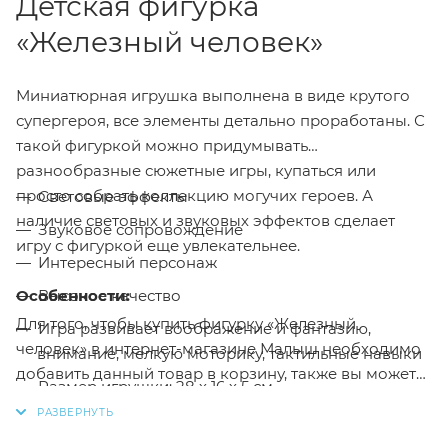
Детская фигурка
«Железный человек»
Миниатюрная игрушка выполнена в виде крутого
супергероя, все элементы детально проработаны. С
такой фигуркой можно придумывать
разнообразные сюжетные игры, купаться или
просто собрать коллекцию могучих героев. А
Световые эффекты
наличие световых и звуковых эффектов сделает
Звуковое сопровождение
игру с фигуркой еще увлекательнее.
Интересный персонаж
Особенности:
Высокое качество
Для того, чтобы купить фигурку «Железный
Игра развивает воображение и фантазию,
человек» в интернет-магазине Малыш необходимо
внимание, мелкую моторику, тактильные навыки
добавить данный товар в корзину, также вы можете
Размер игрушки: 28 х 16 х 5 см
оформить заказ позвонив
по телефону
или написав
Рекомендуется детям от 3-х лет
в онлайн чат на сайте.