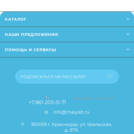
Заказанный товар может незначительно отличаться
от описания и изображения, размещенного на
КАТАЛОГ
сайте (например, оттенки цветов, незначительные
изменения в дизайне или упаковке и т.д., не
НАШИ ПРЕДЛОЖЕНИЯ
влияющие на основные потребительские свойства
товара), при этом основные потребительские
ПОМОЩЬ И СЕРВИСЫ
свойства и иные существенные элементы товара и
заказа остаются без изменений.
ПОДПИСАТЬСЯ НА РАССЫЛКУ
ЗАКАЗАТЬ ЗВОНОК
+7 861-203-51-71
info@malyish.ru
350059 г. Краснодар, ул. Уральская,
д. 87А