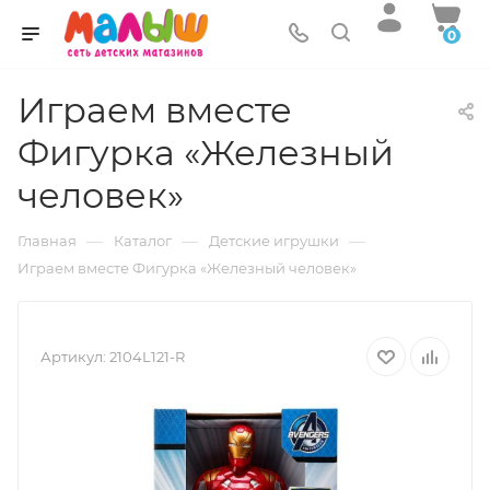
0
Играем вместе
Фигурка «Железный
человек»
—
—
—
Главная
Каталог
Детские игрушки
Играем вместе Фигурка «Железный человек»
Артикул:
2104L121-R