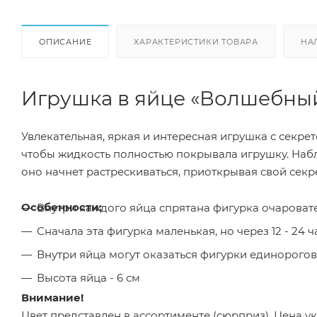
ОПИСАНИЕ
ХАРАКТЕРИСТИКИ ТОВАРА
НА
Игрушка в яйце «Волшебны
Увлекательная, яркая и интересная игрушка с секрето
чтобы жидкость полностью покрывала игрушку. Набл
оно начнет растрескиваться, приоткрывая свой секре
Особенности:
Внутри каждого яйца спрятана фигурка очароват
Сначала эта фигурка маленькая, но через 12 - 24 
Внутри яйца могут оказаться фигурки единорогов
Высота яйца - 6 см
Внимание!
Цвет представлен в ассортименте (сюрприз). Цена ук