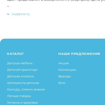
Для того, чтобы купить игрушку-сюрприз «Волшебн
данный товар в корзину, также вы можете оформить
Заказанный товар может незначительно отличаться 
оттенки цветов, незначительные изменения в дизайн
свойства товара), при этом основные потребительск
остаются без изменений.
КАТАЛОГ
НАШИ ПРЕДЛОЖЕНИЯ
Детская мебель
Акции
Детский транспорт
Коллекции
Детские коляски
Бренды
Автокресла детские
Блог
Кенгуру, слинги, вожжи
Летние товары
Гигиена и здоровье