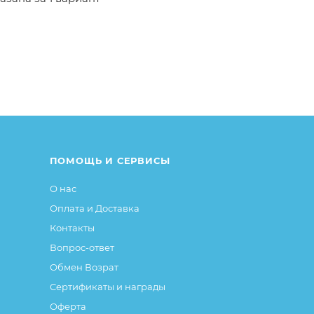
ый Единорог» в интернет-магазине Малыш необходимо 
 заказ позвонив
по телефону
или написав в онлайн чат н
от описания и изображения, размещенного на сайте (на
е или упаковке и т.д., не влияющие на основные потреб
ие свойства и иные существенные элементы товара и за
ПОМОЩЬ И СЕРВИСЫ
О нас
Оплата и Доставка
Контакты
Вопрос-ответ
Обмен Возрат
Сертификаты и награды
Оферта