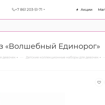
+7 861 203-51-71
Акции
Маг
з «Волшебный Единорог»
—
я девочек
Детские коллекционные наборы для девочек