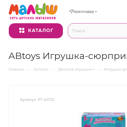
Краснодар
КАТАЛОГ
ABtoys Игрушка-сюрпри
—
—
—
Главная
Каталог
Детские игрушки
Игрушки дл
Артикул:
PT-00721