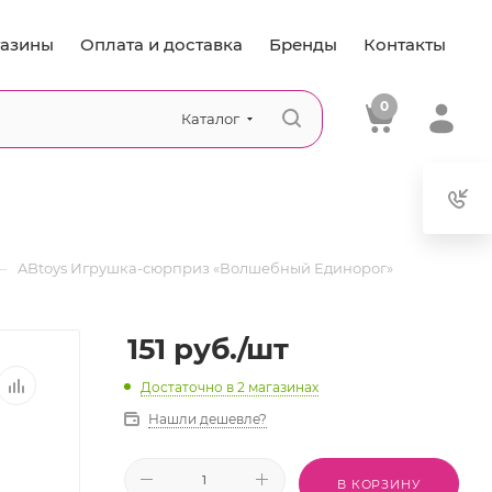
азины
Оплата и доставка
Бренды
Контакты
0
Каталог
—
ABtoys Игрушка-сюрприз «Волшебный Единорог»
151
руб.
/шт
Достаточно
в 2 магазинах
Нашли дешевле?
В КОРЗИНУ