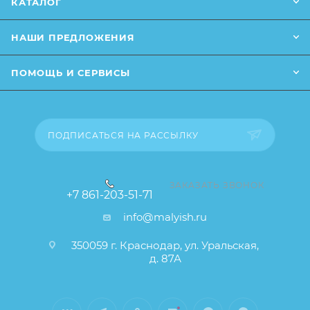
КАТАЛОГ
сайте (например, оттенки цветов, незначительные
изменения в дизайне или упаковке и т.д., не
НАШИ ПРЕДЛОЖЕНИЯ
влияющие на основные потребительские свойства
товара), при этом основные потребительские
ПОМОЩЬ И СЕРВИСЫ
свойства и иные существенные элементы товара и
заказа остаются без изменений.
ПОДПИСАТЬСЯ НА РАССЫЛКУ
ЗАКАЗАТЬ ЗВОНОК
+7 861-203-51-71
info@malyish.ru
350059 г. Краснодар, ул. Уральская,
д. 87А