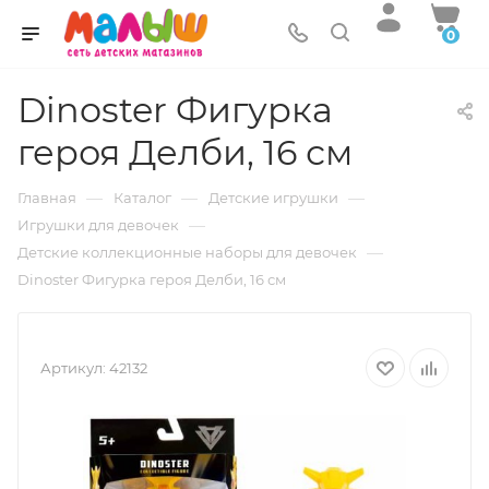
0
Dinoster Фигурка
героя Делби, 16 см
—
—
—
Главная
Каталог
Детские игрушки
—
Игрушки для девочек
—
Детские коллекционные наборы для девочек
Dinoster Фигурка героя Делби, 16 см
Артикул:
42132