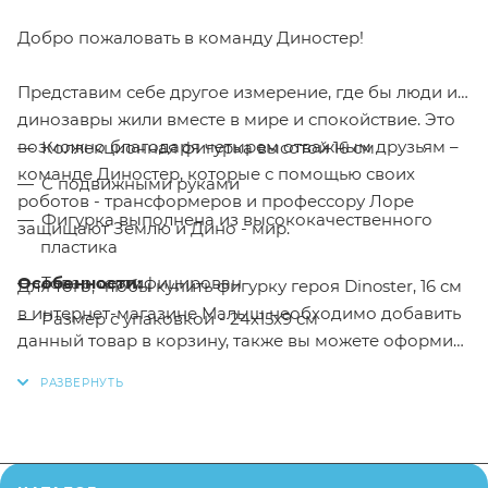
Добро пожаловать в команду Диностер!
Представим себе другое измерение, где бы люди и
динозавры жили вместе в мире и спокойствие. Это
возможно благодаря четырем отважным друзьям –
Коллекционная фигурка высотой 16 см
команде Диностер, которые с помощью своих
С подвижными руками
роботов - трансформеров и профессору Лоре
Фигурка выполнена из высококачественного
защищают Землю и Дино - мир.
пластика
Особенности:
Товар сертифицирован
Для того, чтобы купить фигурку героя Dinoster, 16 см
в интернет-магазине Малыш необходимо добавить
Размер с упаковкой - 24х15х9 см
данный товар в корзину, также вы можете оформить
заказ позвонив
по телефону
или написав в онлайн
чат на сайте.
Заказанный товар может незначительно отличаться
от описания и изображения, размещенного на