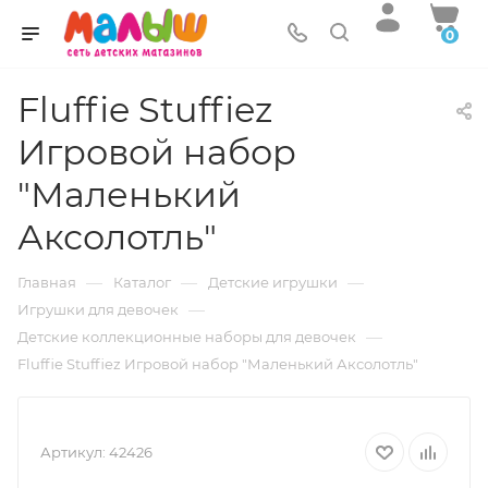
0
Fluffie Stuffiez
Игровой набор
"Маленький
Аксолотль"
—
—
—
Главная
Каталог
Детские игрушки
—
Игрушки для девочек
—
Детские коллекционные наборы для девочек
Fluffie Stuffiez Игровой набор "Маленький Аксолотль"
Артикул:
42426