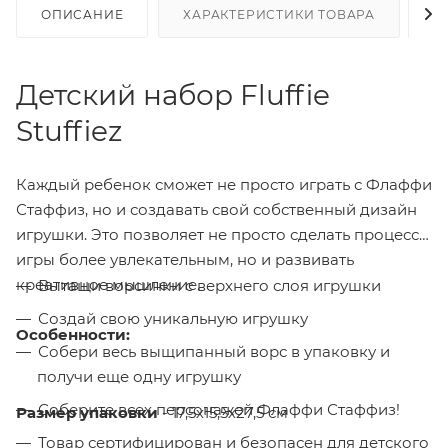
ОПИСАНИЕ
ХАРАКТЕРИСТИКИ ТОВАРА
Н
Детский набор Fluffie
Stuffiez
Каждый ребенок сможет не просто играть с Флаффи
Стаффиз, но и создавать свой собственный дизайн
игрушки. Это позволяет не просто сделать процесс
игры более увлекательным, но и развивать
креативное мышление.
Вытащи ворсинки с верхнего слоя игрушки
Создай свою уникальную игрушку
Особенности:
Собери весь выщипанный ворс в упаковку и
получи еще одну игрушку
Соберите всех персонажей Флаффи Стаффиз!
Размер упаковки
- 17,5х15,5х27,5 см
Товар сертифицирован и безопасен для детского