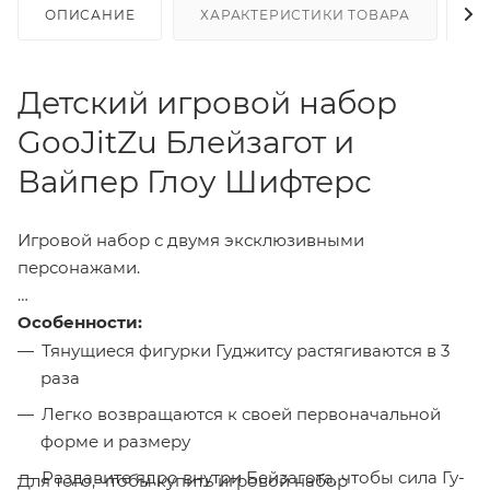
ОПИСАНИЕ
ХАРАКТЕРИСТИКИ ТОВАРА
Н
Детский игровой набор
GooJitZu Блейзагот и
Вайпер Глоу Шифтерс
Игровой набор с двумя эксклюзивными
персонажами.
Особенности:
Тянущиеся фигурки Гуджитсу растягиваются в 3
раза
Легко возвращаются к своей первоначальной
форме и размеру
Раздавите ядро внутри Бейзагота, чтобы сила Гу-
Для того, чтобы купить игровой набор