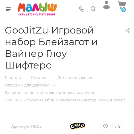
0
GooJitZu Игровой
набор Блейзагот и
Вайпер Глоу
Шифтерс
—
—
—
Главная
Каталог
Детские игрушки
—
Игрушки для девочек
—
Детские коллекционные наборы для девочек
GooJitZu Игровой набор Блейзагот и Вайпер Глоу Шифтерс
Артикул:
41005