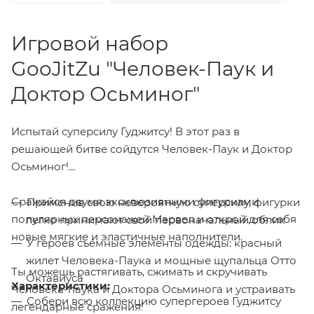
Игровой набор
GooJitZu "Человек-Паук и
Доктор Осьминог"
Испытай суперсилу Гуджитсу! В этот раз в
решающей битве сойдутся Человек-Паук и Доктор
Осьминог!
Сражайся двумя эксклюзивными фигурками
Применив свою невероятную суперсилу, фигурки
популярных персонажей Марвел и открой для себя
легко принимают свой первоначальный облик
новые мягкие и эластичные наполнители.
У героев съемные элементы одежды: красный
жилет Человека-Паука и мощные щупальца Отто
Ты можешь растягивать, сжимать и скручивать
Октавиуса
Характеристики:
Человека-паука и Доктора Осьминога и устраивать
Собери всю коллекцию супергероев Гуджитсу
легендарные сражения!