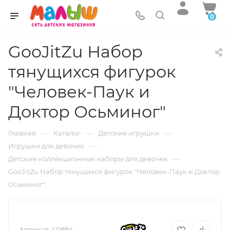
0
GooJitZu Набор
тянущихся фигурок
"Человек-Паук и
Доктор Осьминог"
—
—
—
Главная
Каталог
Детские игрушки
—
Игрушки для девочек
—
Детские коллекционные наборы для девочек
GooJitZu Набор тянущихся фигурок "Человек-Паук и Доктор
Осьминог"
Артикул:
40894