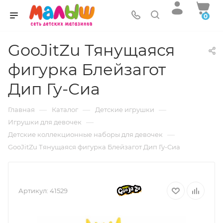
0
GooJitZu Тянущаяся
фигурка Блейзагот
Дип Гу-Сиа
—
—
—
Главная
Каталог
Детские игрушки
—
Игрушки для девочек
—
Детские коллекционные наборы для девочек
GooJitZu Тянущаяся фигурка Блейзагот Дип Гу-Сиа
Артикул:
41529