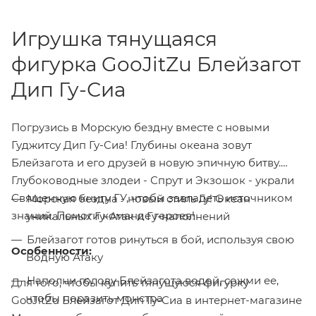
Игрушка тянущаяся
фигурка GooJitZu Блейзагот
Дип Гу-Сиа
Погрузись в Морскую бездну вместе с новыми
Гуджитсу Дип Гу-Сиа! Глубины океана зовут
Блейзагота и его друзей в новую эпичную битву.
Глубоководные злодеи - Спрут и Экзошок - украли
Священную книгу ГУ, чтобы завладеть источником
Морская бездна - новый стиль Гу! Океан
знаний. Помоги команде героев!
уникальных Гу-Атак и Гу-наполнений
Блейзагот готов ринуться в бой, используя свою
Особенности:
Водную Атаку
Наполни голову Блейзагота водой, сожми ее,
Для того, чтобы купить тянущуюся фигурку
чтобы поразить монстра
GooJitZu Блейзагот Дип Гу-Сиа в интернет-магазине