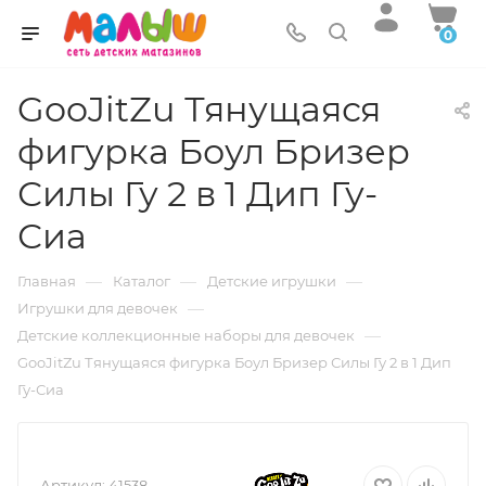
0
GooJitZu Тянущаяся
фигурка Боул Бризер
Силы Гу 2 в 1 Дип Гу-
Сиа
—
—
—
Главная
Каталог
Детские игрушки
—
Игрушки для девочек
—
Детские коллекционные наборы для девочек
GooJitZu Тянущаяся фигурка Боул Бризер Силы Гу 2 в 1 Дип
Гу-Сиа
Артикул:
41538