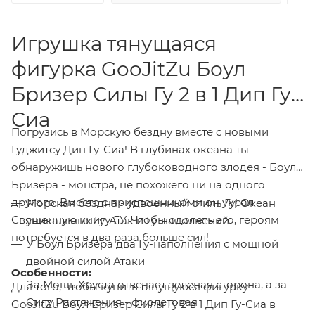
Игрушка тянущаяся
фигурка GooJitZu Боул
Бризер Силы Гу 2 в 1 Дип Гу-
Сиа
Погрузись в Морскую бездну вместе с новыми
Гуджитсу Дип Гу-Сиа! В глубинах океана ты
обнаружишь нового глубоководного злодея - Боул
Бризера - монстра, не похожего ни на одного
другого. Вместе с приспешниками он украл
Морская бездна - удвоенный стиль Гу! Океан
Священную книгу ГУ. Чтобы одолеть его, героям
уникальных Гу-Атак и Гу-наполнений
потребуется в два раза больше сил!
У Боул Бризера два Гу-наполнения с мощной
двойной силой Атаки
Особенности:
За Мощь Хруста отвечает зеленая сторона, а за
Для того, чтобы купить тянущуюся фигурку
Силу Растяжения - фиолетовая
GooJitZu Боул Бризер Силы Гу 2 в 1 Дип Гу-Сиа в