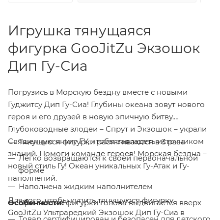
Игрушка тянущаяся
фигурка GooJitZu Экзошок
Дип Гу-Сиа
Погрузись в Морскую бездну вместе с новыми
Гуджитсу Дип Гу-Сиа! Глубины океана зовут нового
героя и его друзей в новую эпичную битву.
Глубоководные злодеи – Спрут и Экзошок – украли
Священную книгу ГУ, чтобы завладеть источником
Тянущиеся фигурки растягиваются в 3 раза
знаний. Помоги команде героев! Морская бездна –
Легко возвращаются к своей первоначальной
новый стиль Гу! Океан уникальных Гу-Атак и Гу-
форме
наполнений.
Наполнена жидким наполнителем
Для того, чтобы купить тянущуюся фигурку
Особенности:
При сжатии фигурки голова выдвигается вверх
GooJitZu Ультраредкий Экзошок Дип Гу-Сиа в
Товар сертифицирован и безопасен для детского