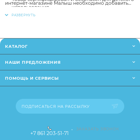
интернет-магазине Малыш необходимо добавить
использования
данный товар в корзину, также вы можете оформить
заказ позвонив
по телефону
или написав в онлайн
чат на сайте.
Заказанный товар может незначительно отличаться
КАТАЛОГ
от описания и изображения, размещенного на
сайте (например, оттенки цветов, незначительные
НАШИ ПРЕДЛОЖЕНИЯ
изменения в дизайне или упаковке и т.д., не
влияющие на основные потребительские свойства
ПОМОЩЬ И СЕРВИСЫ
товара), при этом основные потребительские
свойства и иные существенные элементы товара и
заказа остаются без изменений.
ПОДПИСАТЬСЯ НА РАССЫЛКУ
ЗАКАЗАТЬ ЗВОНОК
+7 861 203-51-71