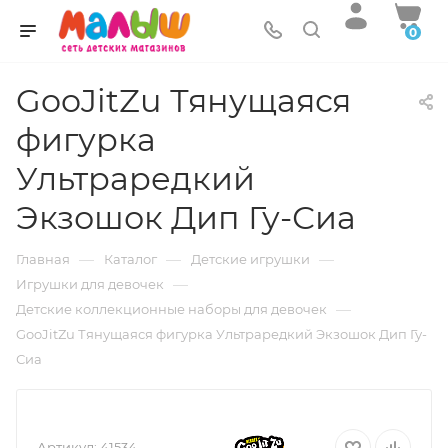
0
GooJitZu Тянущаяся
фигурка
Ультраредкий
Экзошок Дип Гу-Сиа
—
—
—
Главная
Каталог
Детские игрушки
—
Игрушки для девочек
—
Детские коллекционные наборы для девочек
GooJitZu Тянущаяся фигурка Ультраредкий Экзошок Дип Гу-
Сиа
Артикул:
41534