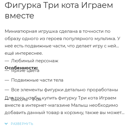
Фигурка Три кота Играем
вместе
Миниатюрная игрушка сделана в точности по
образу одного из героев популярного мультика. У
неё есть подвижные части, что делает игру с ней
ещё интереснее.
Любимый персонаж
Особенности:
Яркие цвета
Подвижные части тела
Все элементы фигурки детально проработаны
Для того, чтобы купить фигурку Три кота Играем
Высота - 9 см
вместе в интернет-магазине Малыш необходимо
добавить данный товар в корзину, также вы можете
оформить заказ позвонив
по телефону
или написав
в онлайн чат на сайте.