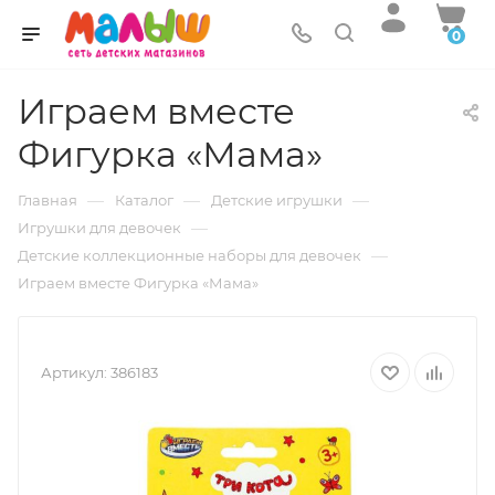
0
Играем вместе
Фигурка «Мама»
—
—
—
Главная
Каталог
Детские игрушки
—
Игрушки для девочек
—
Детские коллекционные наборы для девочек
Играем вместе Фигурка «Мама»
Артикул:
386183