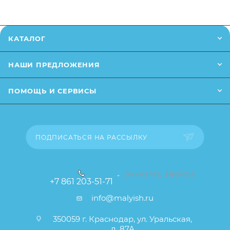
Заказанный товар может незначительно отличаться
от описания и изображения, размещенного на
КАТАЛОГ
сайте (например, оттенки цветов, незначительные
изменения в дизайне или упаковке и т.д., не
НАШИ ПРЕДЛОЖЕНИЯ
влияющие на основные потребительские свойства
товара), при этом основные потребительские
ПОМОЩЬ И СЕРВИСЫ
свойства и иные существенные элементы товара и
заказа остаются без изменений.
ПОДПИСАТЬСЯ НА РАССЫЛКУ
ЗАКАЗАТЬ ЗВОНОК
+7 861 203-51-71
info@malyish.ru
350059 г. Краснодар, ул. Уральская,
д. 87А