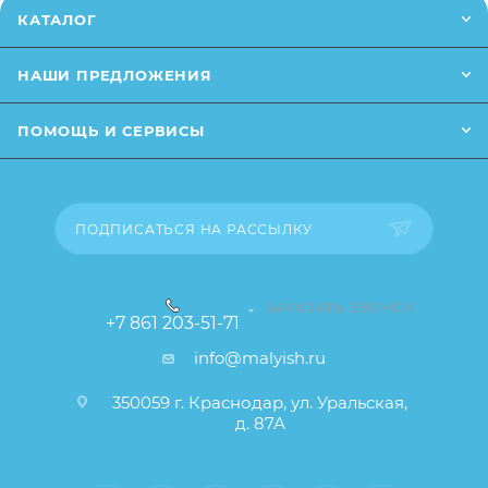
от описания и изображения, размещенного на
КАТАЛОГ
сайте (например, оттенки цветов, незначительные
изменения в дизайне или упаковке и т.д., не
НАШИ ПРЕДЛОЖЕНИЯ
влияющие на основные потребительские свойства
товара), при этом основные потребительские
ПОМОЩЬ И СЕРВИСЫ
свойства и иные существенные элементы товара и
заказа остаются без изменений.
ПОДПИСАТЬСЯ НА РАССЫЛКУ
ЗАКАЗАТЬ ЗВОНОК
+7 861 203-51-71
info@malyish.ru
350059 г. Краснодар, ул. Уральская,
д. 87А