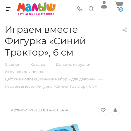
0
Играем вместе
Фигурка «Синий
Трактор», 6 см
—
—
—
Главная
Каталог
Детские игрушки
—
Игрушки для девочек
—
Детские коллекционные наборы для девочек
Играем вместе Фигурка «Синий Трактор», 6 см
Артикул:
PF-BLUETRACTOR-RU