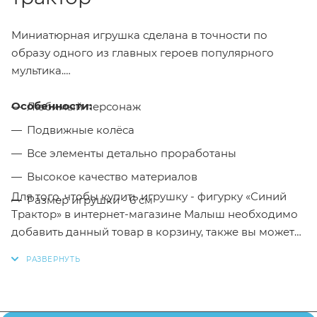
Миниатюрная игрушка сделана в точности по
образу одного из главных героев популярного
мультика.
Особенности:
Любимый персонаж
Подвижные колёса
Все элементы детально проработаны
Высокое качество материалов
Для того, чтобы купить игрушку - фигурку «Синий
Размер игрушки - 6 см
Трактор» в интернет-магазине Малыш необходимо
добавить данный товар в корзину, также вы можете
оформить заказ позвонив
по телефону
или написав
в онлайн чат на сайте.
Заказанный товар может незначительно отличаться