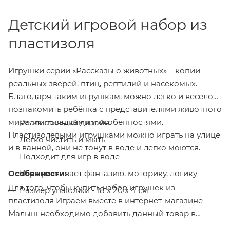
Детский игровой набор из
пластизоля
Игрушки серии «Рассказы о животных» – копии
реальных зверей, птиц, рептилий и насекомых.
Благодаря таким игрушкам, можно легко и весело
познакомить ребёнка с представителями животного
мира, их повадками и особенностями.
Реалистичный дизайн
Пластизолевыми игрушками можно играть на улице
Легко чистить и мыть
и в ванной, они не тонут в воде и легко моются.
Подходит для игр в воде
Особенности:
Игра развивает фантазию, моторику, логику
Для того, чтобы купить набор игрушек из
Размер упаковки - 18 х 20 х 4 см
пластизоля Играем вместе в интернет-магазине
Малыш необходимо добавить данный товар в
корзину, также вы можете оформить заказ