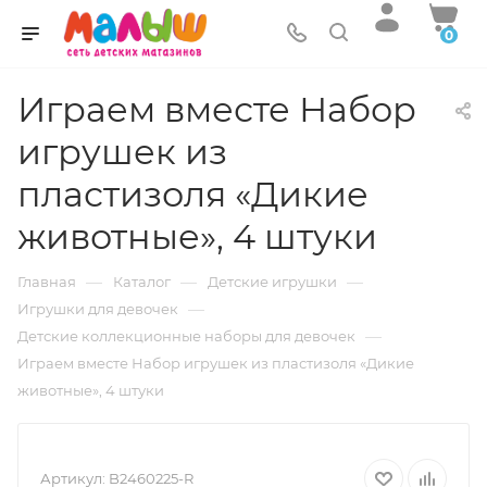
0
Играем вместе Набор
игрушек из
пластизоля «Дикие
животные», 4 штуки
—
—
—
Главная
Каталог
Детские игрушки
—
Игрушки для девочек
—
Детские коллекционные наборы для девочек
Играем вместе Набор игрушек из пластизоля «Дикие
животные», 4 штуки
Артикул:
B2460225-R