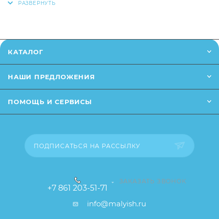
позвонив
по телефону
или написав в онлайн чат на
сайте.
Заказанный товар может незначительно отличаться
КАТАЛОГ
от описания и изображения, размещенного на
сайте (например, оттенки цветов, незначительные
НАШИ ПРЕДЛОЖЕНИЯ
изменения в дизайне или упаковке и т.д., не
влияющие на основные потребительские свойства
ПОМОЩЬ И СЕРВИСЫ
товара), при этом основные потребительские
свойства и иные существенные элементы товара и
заказа остаются без изменений.
ПОДПИСАТЬСЯ НА РАССЫЛКУ
ЗАКАЗАТЬ ЗВОНОК
+7 861 203-51-71
info@malyish.ru