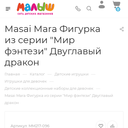
0
Masai Mara Фигурка
из серии "Мир
фэнтези" Двуглавый
дракон
—
—
—
Главная
Каталог
Детские игрушки
—
Игрушки для девочек
—
Детские коллекционные наборы для девочек
Masai Mara Фигурка из серии "Мир фэнтези" Двуглавый
дракон
Артикул:
MM217-096