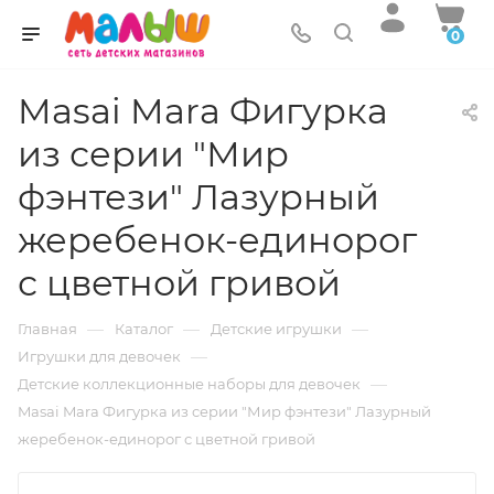
0
Masai Mara Фигурка
из серии "Мир
фэнтези" Лазурный
жеребенок-единорог
с цветной гривой
—
—
—
Главная
Каталог
Детские игрушки
—
Игрушки для девочек
—
Детские коллекционные наборы для девочек
Masai Mara Фигурка из серии "Мир фэнтези" Лазурный
жеребенок-единорог с цветной гривой