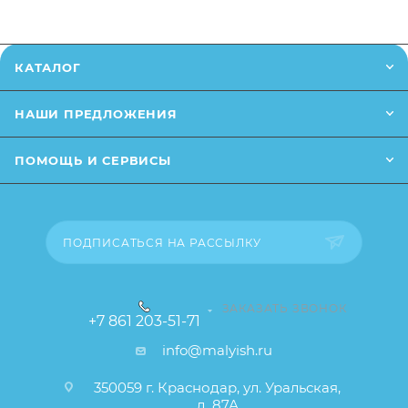
чат на сайте.
бренда, выполненные в едином стиле
Игрушка подойдет детям от 3 лет
Заказанный товар может незначительно отличаться
КАТАЛОГ
от описания и изображения, размещенного на
сайте (например, оттенки цветов, незначительные
НАШИ ПРЕДЛОЖЕНИЯ
изменения в дизайне или упаковке и т.д., не
влияющие на основные потребительские свойства
ПОМОЩЬ И СЕРВИСЫ
товара), при этом основные потребительские
свойства и иные существенные элементы товара и
заказа остаются без изменений.
ПОДПИСАТЬСЯ НА РАССЫЛКУ
ЗАКАЗАТЬ ЗВОНОК
+7 861 203-51-71
info@malyish.ru
350059 г. Краснодар, ул. Уральская,
д. 87А