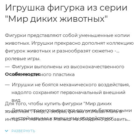
Игрушка фигурка из серии
"Мир диких животных"
Фигурки представляют собой уменьшенные копии
животных. Игрушки прекрасно дополнят коллекцию
фигурок животных и разнообразят сюжетно -
ролевые игры.
Фигурки выполнены из высококачественного
Особенности:
литого цветного пластика
Игрушки не боятся механического воздействия,
надолго сохраняют первоначальный внешний
вид
Для того, чтобы купить фигурки "Мир диких
Детали прорисовываются вручную безопасными
животных": Тигр, 2 зебры, филин от Masai Mara в
и устойчивыми к внешнему воздействию
интернет-магазине Малыш необходимо добавить
красителями
данный товар в корзину, также вы можете оформить
заказ позвонив
по телефону
или написав в онлайн
К фигуркам идеально подойдут другие игрушки