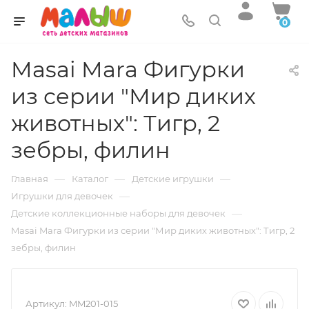
0
Masai Mara Фигурки
из серии "Мир диких
животных": Тигр, 2
зебры, филин
—
—
—
Главная
Каталог
Детские игрушки
—
Игрушки для девочек
—
Детские коллекционные наборы для девочек
Masai Mara Фигурки из серии "Мир диких животных": Тигр, 2
зебры, филин
Артикул:
MM201-015