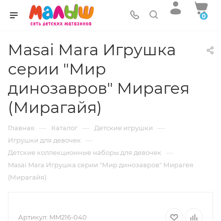
0
Masai Mara Игрушка
серии "Мир
динозавров" Мирагея
(Мирагайя)
—
—
—
Главная
Каталог
Детские игрушки
—
Игрушки для девочек
—
Детские коллекционные наборы для девочек
Masai Mara Игрушка серии "Мир динозавров" Мирагея
(Мирагайя)
Артикул:
MM216-040