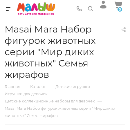
0
Masai Mara Набор
фигурок животных
серии "Мир диких
животных" Семья
жирафов
—
—
—
Главная
Каталог
Детские игрушки
—
Игрушки для девочек
—
Детские коллекционные наборы для девочек
Masai Mara Набор фигурок животных серии "Мир диких
животных" Семья жирафов