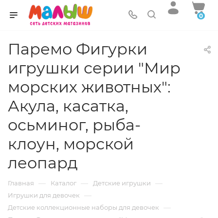
0
Паремо Фигурки
игрушки серии "Мир
морских животных":
Акула, касатка,
осьминог, рыба-
клоун, морской
леопард
—
—
—
Главная
Каталог
Детские игрушки
—
Игрушки для девочек
—
Детские коллекционные наборы для девочек