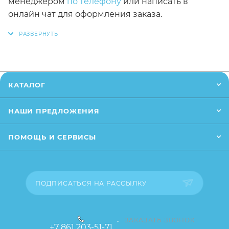
менеджером
по телефону
или написать в
онлайн чат для оформления заказа.
*Заказанный товар может незначительно
отличаться от описания и изображения
,размещенного на сайте (например, оттенки
цветов, незначительные изменения в дизайне
КАТАЛОГ
или упаковке и т.д., не влияющие на основные
потребительские свойства товара), при этом
НАШИ ПРЕДЛОЖЕНИЯ
основные потребительские свойства и иные
существенные элементы товара и заказа
ПОМОЩЬ И СЕРВИСЫ
остаются без изменений.
ПОДПИСАТЬСЯ НА РАССЫЛКУ
ЗАКАЗАТЬ ЗВОНОК
+7 861 203-51-71