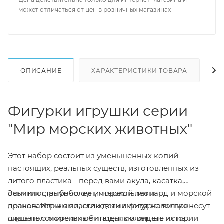
может отличаться от цен в розничных магазинах
ОПИСАНИЕ
ХАРАКТЕРИСТИКИ ТОВАРА
Н
Фигурки игрушки серии
"Мир морских животных"
Этот набор состоит из уменьшенных копий
настоящих, реальных существ, изготовленных из
литого пластика - перед вами акула, касатка,
осьминог, рыба-клоун, морской леопард и морской
Занятия станут более интересными и
дракон. Игры с пластиковыми фигурками принесут
познавательными, если дети смогут не только
лишь положительные плоды: сюжетные истории
слушать о морских обитателях и видеть их на