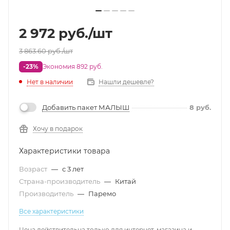
2 972
руб.
/шт
3 863.60
руб.
/шт
-23%
Экономия 892 руб.
Нет в наличии
Нашли дешевле?
Добавить пакет МАЛЫШ
8
руб.
Хочу в подарок
Характеристики товара
Возраст
—
с 3 лет
Страна-производитель
—
Китай
Производитель
—
Паремо
Все характеристики
Цена действительна только для интернет-магазина и