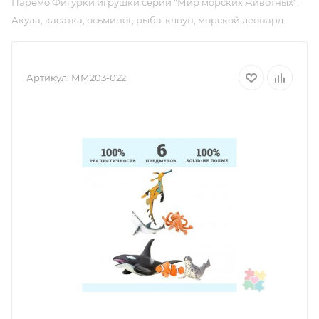
Паремо Фигурки игрушки серии "Мир морских животных":
Акула, касатка, осьминог, рыба-клоун, морской леопард
Артикул:
ММ203-022