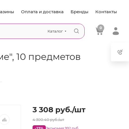
азины
Оплата и доставка
Бренды
Контакты
0
Каталог
е", 10 предметов
—
3 308
руб.
/шт
4 300.40
руб.
/шт
-23%
Экономия 992 руб.