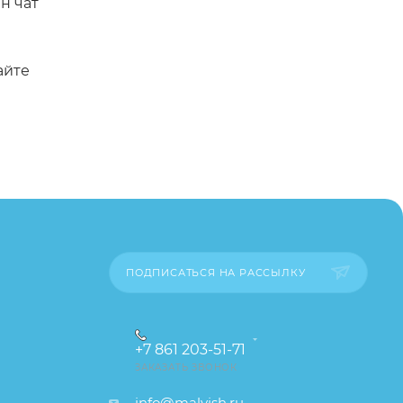
н чат
айте
а
(6х3х3
азию,
ПОДПИСАТЬСЯ НА РАССЫЛКУ
+7 861 203-51-71
ЗАКАЗАТЬ ЗВОНОК
info@malyish.ru