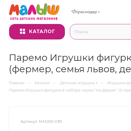
Краснодар
КАТАЛОГ
Паремо Игрушки фигурки
(фермер, семья львов, д
—
—
—
Главная
Каталог
Детские игрушки
Игрушки дл
Паремо Игрушки фигурки в наборе серии "На ферме", 10 пре
Артикул:
ММ205-039