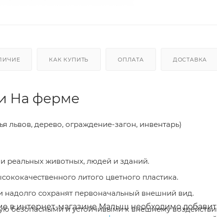
ЛИЧИЕ
КАК КУПИТЬ
ОПЛАТА
ДОСТАВКА
и На ферме
я львов, дерево, ограждение-загон, инвентарь)
 реальных животных, людей и зданий.
ококачественного литого цветного пластика.
и надолго сохранят первоначальный внешний вид.
рме в интернет-магазине Малыш необходимо добавит
ую безопасными и устойчивыми к внешнему воздейств