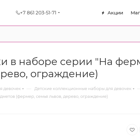
+7 861 203-51-71
Акции
Маг
 в наборе серии "На ферм
ерево, ограждение)
—
я девочек
Детские коллекционные наборы для девочек
дметов (фермер, семья львов, дерево, ограждение)