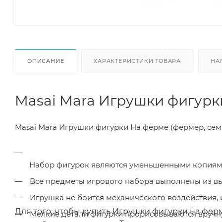
ОПИСАНИЕ
ХАРАКТЕРИСТИКИ ТОВАРА
НА
Masai Mara Игрушки фигурк
Masai Mara Игрушки фигурки На ферме (фермер, семь
Набор фигурок являются уменьшенными копиями
Все предметы игрового набора выполнены из выс
Игрушка не боится механического воздействия, 
Для того, чтобы купить Игрушки фигурки на фе
Мелкие детали фигурки прорисовываются вручн