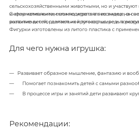
сельскохозяйственными животными, но и участвуют 
информативными, если подкреплять их видео на соо
С этим комплектом можно играть в песочнице, он не
развитие детей, сделают их кругозор шире и помогу
выполнены с поразительной точностью, ведь в разр
Фигурки изготовлены из литого пластика с примене
Для чего нужна игрушка:
Развивает образное мышление, фантазию и воо
Помогает познакомить детей с самыми разноо
В процессе игры и занятий дети развивают кру
Рекомендации: