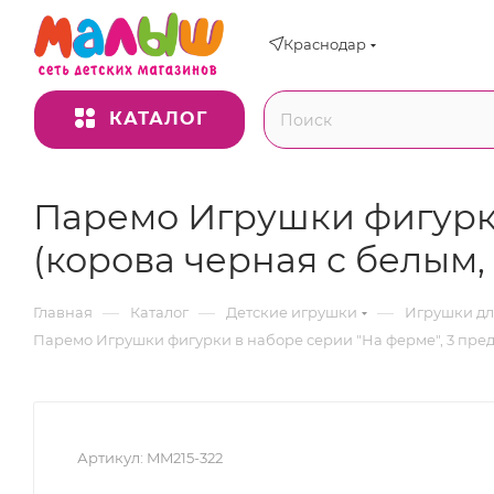
Краснодар
КАТАЛОГ
Паремо Игрушки фигурки
(корова черная с белым,
—
—
—
Главная
Каталог
Детские игрушки
Игрушки дл
Паремо Игрушки фигурки в наборе серии "На ферме", 3 пред
Артикул:
MM215-322