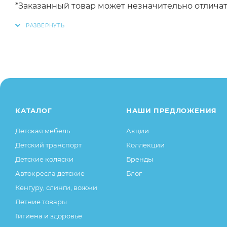
*Заказанный товар может незначительно отличат
(например, оттенки цветов, незначительные изме
основные потребительские свойства товара), пр
существенные элементы товара и заказа остаютс
КАТАЛОГ
НАШИ ПРЕДЛОЖЕНИЯ
Детская мебель
Акции
Детский транспорт
Коллекции
Детские коляски
Бренды
Автокресла детские
Блог
Кенгуру, слинги, вожжи
Летние товары
Гигиена и здоровье