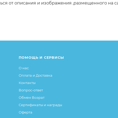
ься от описания и изображения ,размещенного на с
нения в дизайне или упаковке и т.д., не влияющие н
и этом основные потребительские свойства и иные
я без изменений.
ПОМОЩЬ И СЕРВИСЫ
О нас
Оплата и Доставка
Контакты
Вопрос-ответ
Обмен Возрат
Сертификаты и награды
Оферта