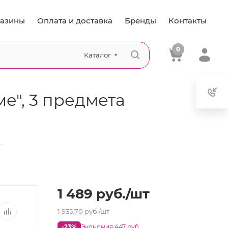
азины
Оплата и доставка
Бренды
Контакты
0
Каталог
е", 3 предмета
—
1 489
руб.
/шт
1 935.70
руб.
/шт
-23%
Экономия 447 руб.