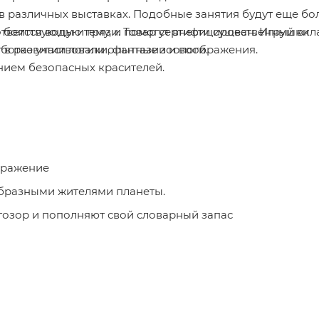
в различных выставках. Подобные занятия будут еще бо
тветствующую тему, и помогут внести существенный вкл
 боится воды и грязи. Товар сертифицирован. Игрушки
т в развитии логики, фантазии и воображения.
аботке участвовали опытные зоологи.
нием безопасных красителей.
бражение
бразными жителями планеты.
гозор и пополняют свой словарный запас