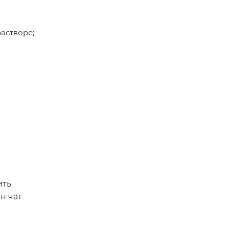
ить
н чат