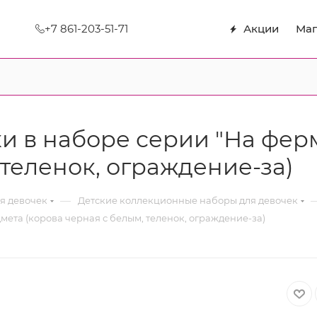
+7 861-203-51-71
Акции
Маг
 в наборе серии "На ферм
 теленок, ограждение-за)
—
я девочек
Детские коллекционные наборы для девочек
мета (корова черная с белым, теленок, ограждение-за)