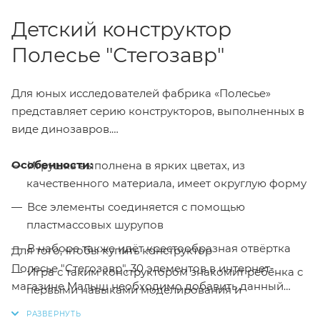
Детский конструктор
Полесье "Стегозавр"
Для юных исследователей фабрика «Полесье»
представляет серию конструкторов, выполненных в
виде динозавров.
Особенности:
Игрушка выполнена в ярких цветах, из
качественного материала, имеет округлую форму
Все элементы соединяется с помощью
пластмассовых шурупов
В наборе также идёт крестообразная отвёртка
Для того, чтобы купить конструктор
Полесье "Стегозавр", 30 элементов в интернет-
Игра с таким конструктором знакомит ребёнка с
магазине Малыш необходимо добавить данный
первыми навыками моделирования и
товар в корзину, также вы можете оформить заказ
конструирования