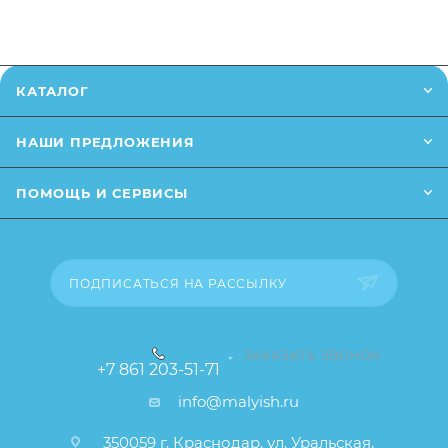
позвонив
по телефону
или написав в онлайн чат на
Размер в упаковке - 22,5 х 11 х 15 см
сайте.
Заказанный товар может незначительно отличаться
КАТАЛОГ
от описания и изображения, размещенного на
сайте (например, оттенки цветов, незначительные
НАШИ ПРЕДЛОЖЕНИЯ
изменения в дизайне или упаковке и т.д., не
влияющие на основные потребительские свойства
ПОМОЩЬ И СЕРВИСЫ
товара), при этом основные потребительские
свойства и иные существенные элементы товара и
заказа остаются без изменений.
ПОДПИСАТЬСЯ НА РАССЫЛКУ
ЗАКАЗАТЬ ЗВОНОК
+7 861 203-51-71
info@malyish.ru
350059 г. Краснодар, ул. Уральская,