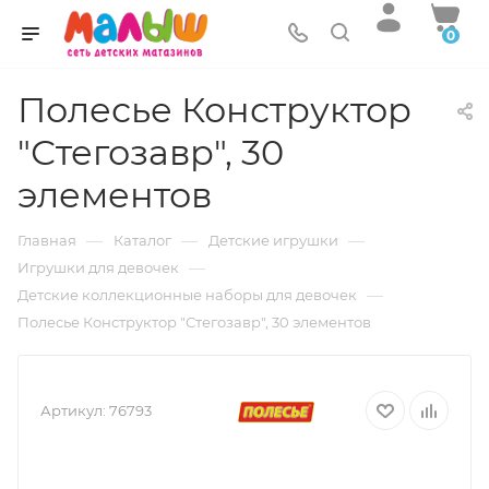
0
Полесье Конструктор
"Стегозавр", 30
элементов
—
—
—
Главная
Каталог
Детские игрушки
—
Игрушки для девочек
—
Детские коллекционные наборы для девочек
Полесье Конструктор "Стегозавр", 30 элементов
Артикул:
76793