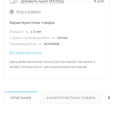
Добавить пакет МАЛЫШ
8
руб.
Хочу в подарок
Характеристики товара
Возраст
—
с 3 лет
Страна-производитель
—
Китай
Производитель
—
NONAME
Все характеристики
Цена действительна только для интернет-магазина и
может отличаться от цен в розничных магазинах
ОПИСАНИЕ
ХАРАКТЕРИСТИКИ ТОВАРА
Н