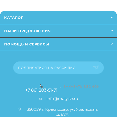
Заказанный товар может незначительно отличаться
от описания и изображения, размещенного на
КАТАЛОГ
сайте (например, оттенки цветов, незначительные
изменения в дизайне или упаковке и т.д., не
НАШИ ПРЕДЛОЖЕНИЯ
влияющие на основные потребительские свойства
товара), при этом основные потребительские
ПОМОЩЬ И СЕРВИСЫ
свойства и иные существенные элементы товара и
заказа остаются без изменений.
ПОДПИСАТЬСЯ НА РАССЫЛКУ
ЗАКАЗАТЬ ЗВОНОК
+7 861 203-51-71
info@malyish.ru
350059 г. Краснодар, ул. Уральская,
д. 87А