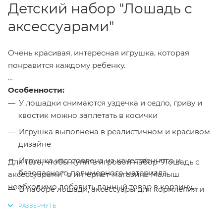
Детский набор "Лошадь с
аксессуарами"
Очень красивая, интересная игрушка, которая
понравится каждому ребенку.
Особенности:
У лошадки снимаются уздечка и седло, гриву и
хвостик можно заплетать в косички
Игрушка выполнена в реалистичном и красивом
дизайне
Игрушка изготовлена из качественного и
Для того, чтобы купить игровой набор "Лошадь с
безопасного полимерного материала
аксессуарами" в интернет-магазине Малыш
необходимо добавить данный товар в корзину,
В наборе лошади, аксессуары для кормления и
также вы можете оформить заказ позвонив
по
загон
телефону
или написав в онлайн чат на сайте.
Размер упаковки - 38 х 5,5 х 20 см