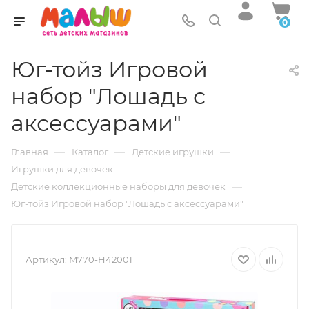
0
Юг-тойз Игровой
набор "Лошадь с
аксессуарами"
—
—
—
Главная
Каталог
Детские игрушки
—
Игрушки для девочек
—
Детские коллекционные наборы для девочек
Юг-тойз Игровой набор "Лошадь с аксессуарами"
Артикул:
M770-H42001