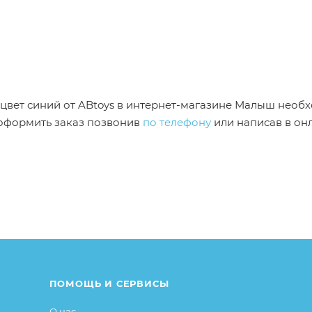
 / цвет синий от ABtoys в интернет-магазине Малыш необ
 оформить заказ позвонив
по телефону
или написав в он
от описания и изображения, размещенного на сайте (на
е или упаковке и т.д., не влияющие на основные потреб
ие свойства и иные существенные элементы товара и за
ПОМОЩЬ И СЕРВИСЫ
О нас