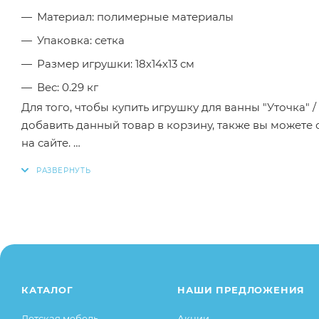
Материал: полимерные материалы
Упаковка: сетка
Размер игрушки: 18х14х13 см
Вес: 0.29 кг
Для того, чтобы купить игрушку для ванны "Уточка"
добавить данный товар в корзину, также вы можете
на сайте.
Заказанный товар может незначительно отличаться 
оттенки цветов, незначительные изменения в дизайн
свойства товара), при этом основные потребительск
остаются без изменений.
КАТАЛОГ
НАШИ ПРЕДЛОЖЕНИЯ
Детская мебель
Акции