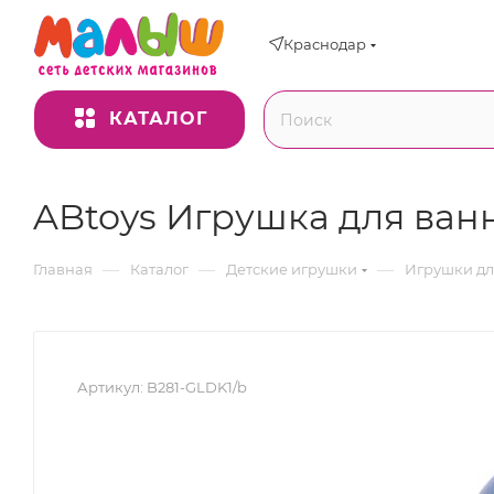
Краснодар
КАТАЛОГ
ABtoys Игрушка для ванн
—
—
—
Главная
Каталог
Детские игрушки
Игрушки д
Артикул:
B281-GLDK1/b