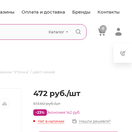
азины
Оплата и доставка
Бренды
Контакты
0
Каталог
ванны "Уточка" / цвет синий
472
руб.
/шт
613.60
руб.
/шт
-23%
Экономия 142 руб.
Нет в наличии
Нашли дешевле?