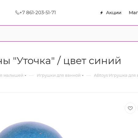
+7 861-203-51-71
Акции
Маг
ы "Уточка" / цвет синий
—
—
ля малышей
Игрушки для ванной
ABtoys Игрушка для 