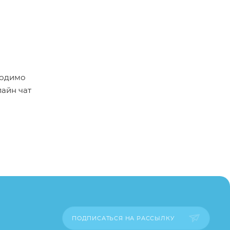
ходимо
лайн чат
пример,
ительские
каза
ПОДПИСАТЬСЯ НА РАССЫЛКУ