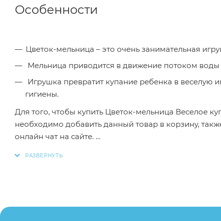
Особенности
Цветок-мельница – это очень занимательная игру
Мельница приводится в движение потоком воды 
Игрушка превратит купание ребенка в веселую игру и поможет привить ему большую любовь к соблюдению
гигиены.
Для того, чтобы купить Цветок-мельница Веселое ку
необходимо добавить данный товар в корзину, так
онлайн чат на сайте.
Заказанный товар может незначительно отличаться 
оттенки цветов, незначительные изменения в дизайн
свойства товара), при этом основные потребительск
остаются без изменений.