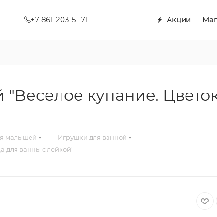
+7 861-203-51-71
Акции
Маг
й "Веселое купание. Цвето
—
—
ля малышей
Игрушки для ванной
а для ванны с лейкой"