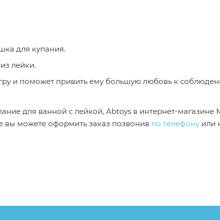
шка для купания.
из лейки.
пание для ванной с лейкой, Abtoys в интернет-магазине
же вы можете оформить заказ позвонив
по телефону
или 
от описания и изображения, размещенного на сайте (на
е или упаковке и т.д., не влияющие на основные потреб
ие свойства и иные существенные элементы товара и за