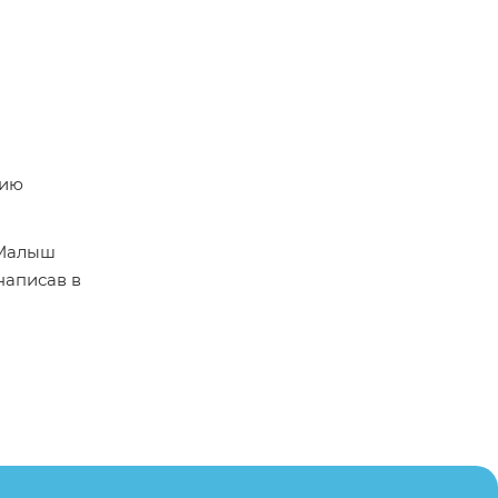
 Малыш
написав в
пример,
ительские
каза