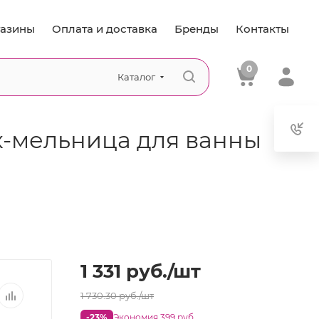
азины
Оплата и доставка
Бренды
Контакты
0
Каталог
к-мельница для ванны
1 331
руб.
/шт
1 730.30
руб.
/шт
-23%
Экономия 399 руб.