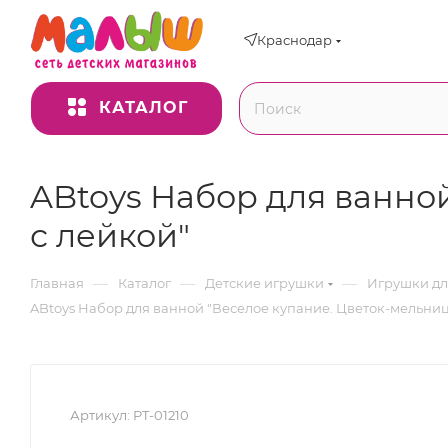
Краснодар
КАТАЛОГ
ABtoys Набор для ванно
с лейкой"
—
—
—
Главная
Каталог
Детские игрушки
Игрушки д
ABtoys Набор для ванной "Веселое купание. Цветок-мельниц
Артикул:
PT-01210