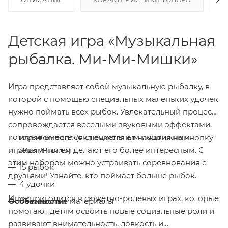
Детская игра «Музыкальная
рыбалка. Ми-Ми-Мишки»
Игра представляет собой музыкальную рыбалку, в
которой с помощью специальных маленьких удочек
нужно поймать всех рыбок. Увлекательный процесс
сопровождается веселыми звуковыми эффектами,
которые вместе со специальным подвижным
игровое поле (включается от нажатия на кнопку
игровым полем делают его более интересным. С
«Вкл./Выкл.»)
этим набором можно устраивать соревнования с
15 рыбок
друзьями! Узнайте, кто поймает больше рыбок.
4 удочки
Игра пригодится в сюжетно-ролевых играх, которые
Особенности:
безопасные материалы
помогают детям освоить новые социальные роли и
развивают внимательность, ловкость и