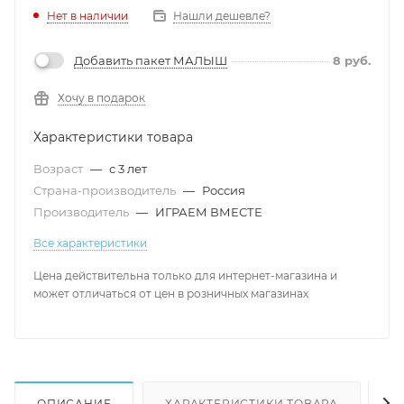
Нет в наличии
Нашли дешевле?
Добавить пакет МАЛЫШ
8
руб.
Хочу в подарок
Характеристики товара
Возраст
—
с 3 лет
Страна-производитель
—
Россия
Производитель
—
ИГРАЕМ ВМЕСТЕ
Все характеристики
Цена действительна только для интернет-магазина и
может отличаться от цен в розничных магазинах
ОПИСАНИЕ
ХАРАКТЕРИСТИКИ ТОВАРА
Н