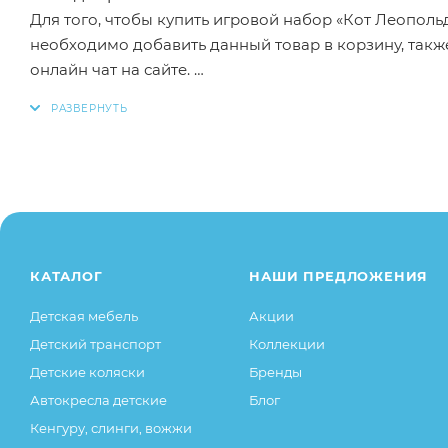
Для того, чтобы купить игровой набор «Кот Леопол
необходимо добавить данный товар в корзину, так
онлайн чат на сайте.
Заказанный товар может незначительно отличаться 
оттенки цветов, незначительные изменения в дизайн
свойства товара), при этом основные потребительск
остаются без изменений.
КАТАЛОГ
НАШИ ПРЕДЛОЖЕНИЯ
Детская мебель
Акции
Детский транспорт
Коллекции
Детские коляски
Бренды
Автокресла детские
Блог
Кенгуру, слинги, вожжи