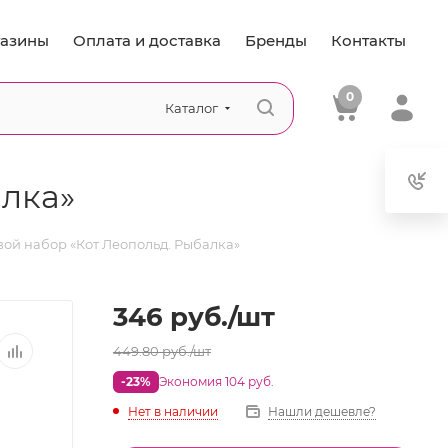
азины
Оплата и доставка
Бренды
Контакты
0
Каталог
алка»
ой набор «Кот Леопольд. Рыбалка»
346
руб.
/шт
449.80
руб.
/шт
-23%
Экономия 104 руб.
Нет в наличии
Нашли дешевле?