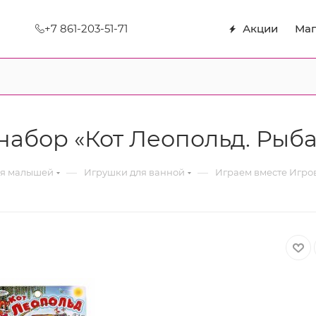
+7 861-203-51-71
Акции
Маг
набор «Кот Леопольд. Рыб
—
—
ля малышей
Игрушки для ванной
Играем вместе Игров