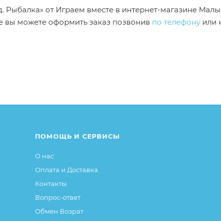
ьд. Рыбалка» от Играем вместе в интернет-магазине Мал
же вы можете оформить заказ позвонив
по телефону
или 
от описания и изображения, размещенного на сайте (на
е или упаковке и т.д., не влияющие на основные потреб
ие свойства и иные существенные элементы товара и за
ПОМОЩЬ И СЕРВИСЫ
О нас
Оплата и Доставка
Контакты
Вопрос-ответ
Обмен Возрат