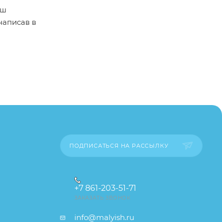
ыш
написав в
пример,
ительские
каза
ПОДПИСАТЬСЯ НА РАССЫЛКУ
+7 861-203-51-71
ЗАКАЗАТЬ ЗВОНОК
info@malyish.ru