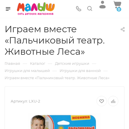
0
Играем вместе
«Пальчиковый театр.
Животные Леса»
—
—
—
Главная
Каталог
Детские игрушки
—
—
Игрушки для малышей
Игрушки для ванной
Играем вместе «Пальчиковый театр. Животные Леса»
Артикул:
LXU-2