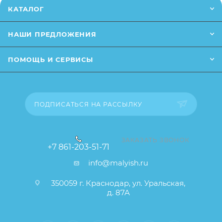
Заказанный товар может незначительно отличаться
КАТАЛОГ
от описания и изображения, размещенного на
сайте (например, оттенки цветов, незначительные
НАШИ ПРЕДЛОЖЕНИЯ
изменения в дизайне или упаковке и т.д., не
влияющие на основные потребительские свойства
ПОМОЩЬ И СЕРВИСЫ
товара), при этом основные потребительские
свойства и иные существенные элементы товара и
заказа остаются без изменений.
ПОДПИСАТЬСЯ НА РАССЫЛКУ
ЗАКАЗАТЬ ЗВОНОК
+7 861-203-51-71
info@malyish.ru
350059 г. Краснодар, ул. Уральская,
д. 87А