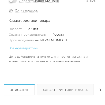
Добавить пакет МАЛЫШ
8
руб.
Хочу в подарок
Характеристики товара
Возраст
—
с 3 лет
Страна-производитель
—
Россия
Производитель
—
ИГРАЕМ ВМЕСТЕ
Все характеристики
Цена действительна только для интернет-магазина и
может отличаться от цен в розничных магазинах
ОПИСАНИЕ
ХАРАКТЕРИСТИКИ ТОВАРА
Н