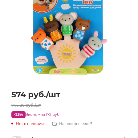
574
руб.
/шт
746.20
руб.
/шт
-23%
Экономия 172 руб.
Нет в наличии
Нашли дешевле?