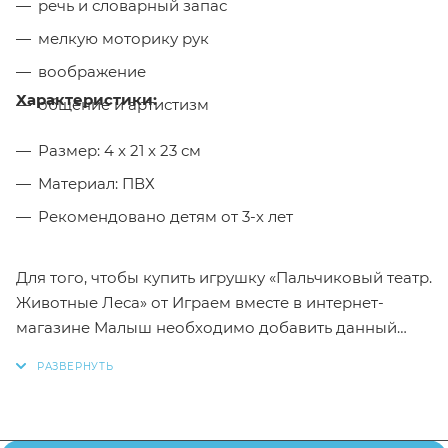
речь и словарный запас
мелкую моторику рук
воображение
Характеристики:
общение и артистизм
Размер: 4 x 21 x 23 см
Материал: ПВХ
Рекомендовано детям от 3-х лет
Для того, чтобы купить игрушку «Пальчиковый театр.
Животные Леса» от Играем вместе в интернет-
магазине Малыш необходимо добавить данный
товар в корзину, также вы можете оформить заказ
позвонив
по телефону
или написав в онлайн чат на
сайте.