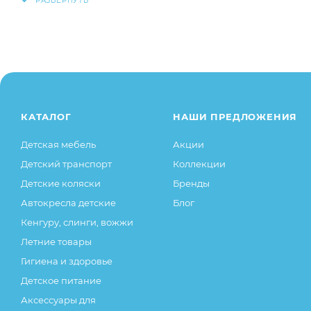
Заказанный товар может незначительно отличаться 
оттенки цветов, незначительные изменения в дизайн
свойства товара), при этом основные потребительск
остаются без изменений.
КАТАЛОГ
НАШИ ПРЕДЛОЖЕНИЯ
Детская мебель
Акции
Детский транспорт
Коллекции
Детские коляски
Бренды
Автокресла детские
Блог
Кенгуру, слинги, вожжи
Летние товары
Гигиена и здоровье
Детское питание
Аксессуары для