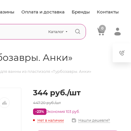
азины
Оплата и доставка
Бренды
Контакты
0
Каталог
бозавры. Анки»
для ванны из пластизоля «Турбозавры. Анки»
344
руб.
/шт
447.20
руб.
/шт
-23%
Экономия 103 руб.
Нет в наличии
Нашли дешевле?