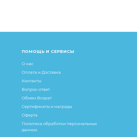
от описания и изображения, размещенного на сайте (на
е или упаковке и т.д., не влияющие на основные потреб
ие свойства и иные существенные элементы товара и за
ПОМОЩЬ И СЕРВИСЫ
О нас
Оплата и Доставка
Контакты
Вопрос-ответ
Обмен Возрат
Сертификаты и награды
Оферта
Политика обработки персональных
данных