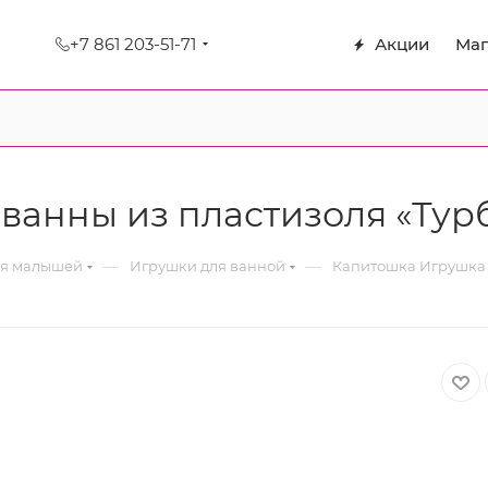
+7 861 203-51-71
Акции
Маг
ванны из пластизоля «Тур
—
—
ля малышей
Игрушки для ванной
Капитошка Игрушка 