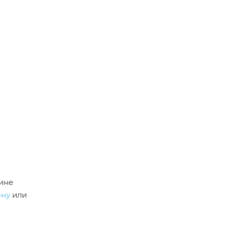
зине
ону
или