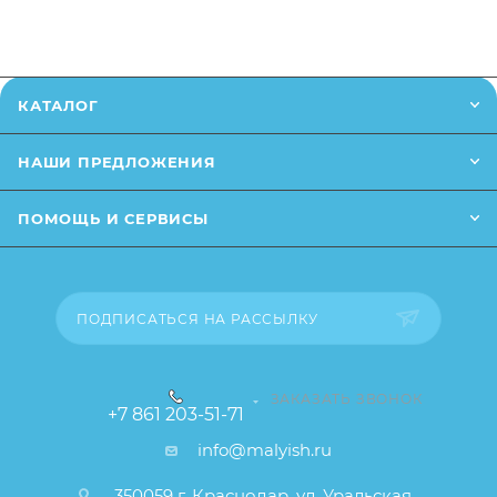
позвонив
по телефону
или написав в онлайн чат на
сайте.
Заказанный товар может незначительно отличаться
КАТАЛОГ
от описания и изображения, размещенного на
сайте (например, оттенки цветов, незначительные
НАШИ ПРЕДЛОЖЕНИЯ
изменения в дизайне или упаковке и т.д., не
влияющие на основные потребительские свойства
ПОМОЩЬ И СЕРВИСЫ
товара), при этом основные потребительские
свойства и иные существенные элементы товара и
заказа остаются без изменений.
ПОДПИСАТЬСЯ НА РАССЫЛКУ
ЗАКАЗАТЬ ЗВОНОК
+7 861 203-51-71
info@malyish.ru
350059 г. Краснодар, ул. Уральская,