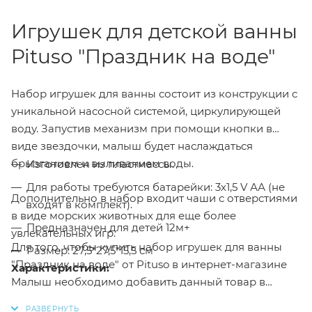
Игрушек для детской ванны
Pituso "Праздник на воде"
Набор игрушек для ванны состоит из конструкции с
уникальной насосной системой, циркулирующей
воду. Запустив механизм при помощи кнопки в
виде звездочки, малыш будет наслаждаться
брызганием и выливанием воды.
Изготовлен из пластмассы.
Для работы требуются батарейки: 3х1,5 V АА (не
Дополнительно в набор входит чаши с отверстиями
входят в комплект).
в виде морских животных для еще более
Предназначен для детей 12м+
увлекательных игр.
Для того, чтобы купить набор игрушек для ванны
Размер: 27,5*27,5*15,5 см
"Праздник на воде" от Pituso в интернет-магазине
Характеристики:
Малыш необходимо добавить данный товар в
корзину, также вы можете оформить заказ