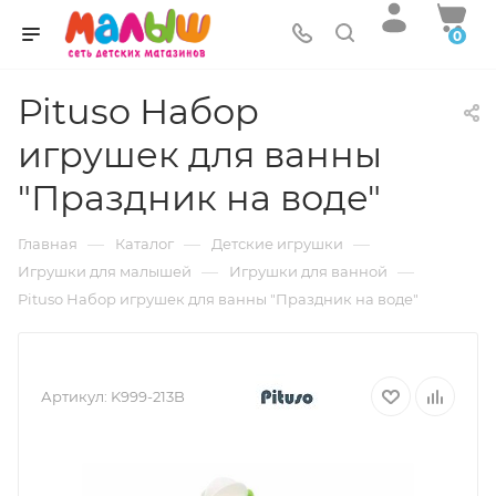
0
Pituso Набор
игрушек для ванны
"Праздник на воде"
—
—
—
Главная
Каталог
Детские игрушки
—
—
Игрушки для малышей
Игрушки для ванной
Pituso Набор игрушек для ванны "Праздник на воде"
Артикул:
K999-213B