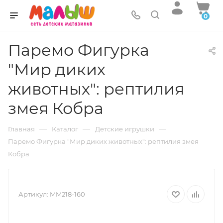
0
Паремо Фигурка
"Мир диких
животных": рептилия
змея Кобра
—
—
—
Главная
Каталог
Детские игрушки
Паремо Фигурка "Мир диких животных": рептилия змея
Кобра
Артикул:
MM218-160