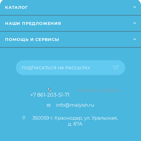
Для того, чтобы купить игровой набор Sylvanian
КАТАЛОГ
Families "Таунхаус Wisteria Terrace" в интернет-
магазине Малыш необходимо добавить данный
НАШИ ПРЕДЛОЖЕНИЯ
товар в корзину, также вы можете оформить заказ
позвонив
по телефону
или написав в онлайн чат на
ПОМОЩЬ И СЕРВИСЫ
сайте.
Заказанный товар может незначительно отличаться
от описания и изображения, размещенного на
ПОДПИСАТЬСЯ НА РАССЫЛКУ
сайте (например, оттенки цветов, незначительные
изменения в дизайне или упаковке и т.д., не
влияющие на основные потребительские свойства
ЗАКАЗАТЬ ЗВОНОК
+7 861-203-51-71
товара), при этом основные потребительские
info@malyish.ru
свойства и иные существенные элементы товара и
заказа остаются без изменений.
350059 г. Краснодар, ул. Уральская,
д. 87А