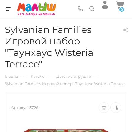
0
Sylvanian Families
Игровой набор
"Таунхаус Wisteria
Terrace"
—
—
—
Главная
Каталог
Детские игрушки
Sylvanian Families Игровой набор "Таунхаус Wisteria Terrace"
Артикул:
5728