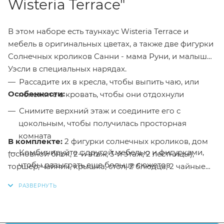
Wisteria Terrace"
В этом наборе есть таунхаус Wisteria Terrace и
мебель в оригинальных цветах, а также две фигурки
Солнечных кроликов Санни - мама Руни, и малыш
Уэсли в специальных нарядах.
Рассадите их в кресла, чтобы выпить чаю, или
Особенности:
положите в кровать, чтобы они отдохнули
Снимите верхний этаж и соедините его с
цокольным, чтобы получилась просторная
комната
В комплекте:
2 фигурки солнечных кроликов, дом
Комбинируйте с другой мебелью и фигурками,
(основной блок, 2-й этаж, 3-й этаж, 2 лестницы),
чтобы разыграть еще больше сюжетов
торшер, чайник, крышка, стол, 2 блюдца, 2 чайные
чашки, 3 печенья, блюдо, 2 кресла, кровать
В коттедже можно дополнительно установить
ограниченного издания (limited edition) в голубом
освещение, используя потолочную лампу
цвете, покрывало
Для детей старше 3 лет