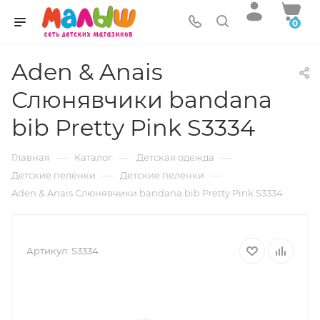
0
Aden & Anais
Слюнявчики bandana
bib Pretty Pink S3334
—
—
—
Главная
Каталог
Детская одежда
—
—
Детские пеленки
Детские пеленки
Aden & Anais Слюнявчики bandana bib Pretty Pink S3334
Артикул:
S3334