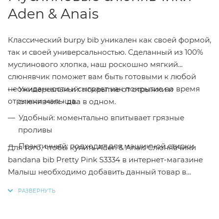
Aden & Anais
Классический burpy bib уникален как своей формой,
так и своей универсальностью. Сделанный из 100%
муслинового хлопка, наш роскошно мягкий
слюнявчик поможет вам быть готовыми к любой
неожиданности и сыграет как покрытие во время
Универсальный: покрытие от отрыжки и
отрыжки малыша.
слюнявчик - два в одном.
Удобный: моментально впитывает грязные
проливы
Практичный: подходит для машинной стирки
Для того, чтобы купить Aden & Anais Слюнявчики
bandana bib Pretty Pink S3334 в интернет-магазине
Малыш необходимо добавить данный товар в
корзину. Также вы можете связаться с менеджером
по телефону или написать в онлайн чат для
оформления заказа.