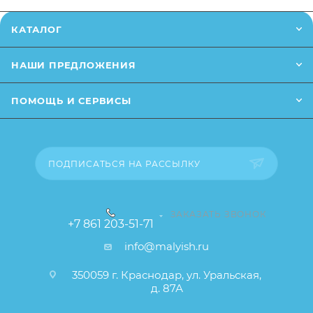
*Заказанный товар может незначительно
КАТАЛОГ
отличаться от описания и изображения
,размещенного на сайте (например, оттенки цветов,
НАШИ ПРЕДЛОЖЕНИЯ
незначительные изменения в дизайне или упаковке
и т.д., не влияющие на основные потребительские
ПОМОЩЬ И СЕРВИСЫ
свойства товара), при этом основные
потребительские свойства и иные существенные
элементы товара и заказа остаются без изменений.
ПОДПИСАТЬСЯ НА РАССЫЛКУ
ЗАКАЗАТЬ ЗВОНОК
+7 861 203-51-71
info@malyish.ru
350059 г. Краснодар, ул. Уральская,
д. 87А