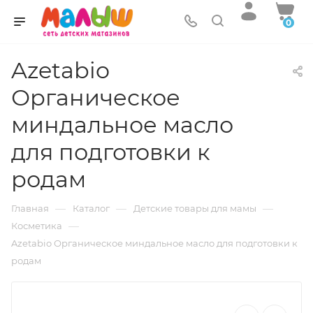
0
Azetabio
Органическое
миндальное масло
для подготовки к
родам
—
—
—
Главная
Каталог
Детские товары для мамы
—
Косметика
Azetabio Органическое миндальное масло для подготовки к
родам