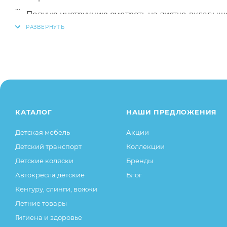
Полную инструкцию смотреть на листке-вкладыше
Для того, чтобы купить масло для груди в период л
добавить данный товар в корзину, также вы можете
на сайте.
Заказанный товар может незначительно отличаться 
оттенки цветов, незначительные изменения в дизайн
свойства товара), при этом основные потребительск
остаются без изменений.
КАТАЛОГ
НАШИ ПРЕДЛОЖЕНИЯ
Детская мебель
Акции
Детский транспорт
Коллекции
Детские коляски
Бренды
Автокресла детские
Блог
Кенгуру, слинги, вожжи
Летние товары
Гигиена и здоровье