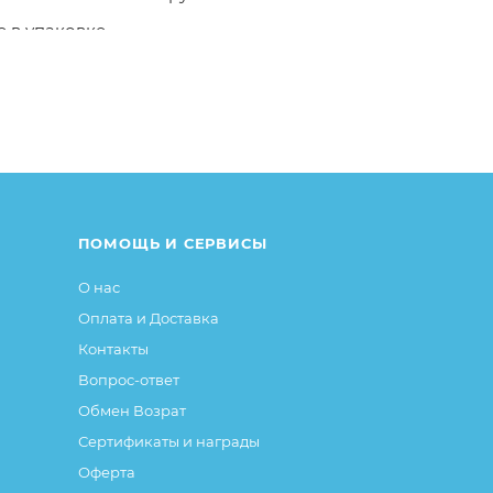
 в упаковке.
актации Weleda, 50 мл в интернет-магазине Малыш необ
 оформить заказ позвонив
по телефону
или написав в он
от описания и изображения, размещенного на сайте (на
е или упаковке и т.д., не влияющие на основные потреб
ие свойства и иные существенные элементы товара и за
ПОМОЩЬ И СЕРВИСЫ
О нас
Оплата и Доставка
Контакты
Вопрос-ответ
Обмен Возрат
Сертификаты и награды
Оферта