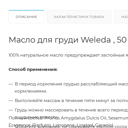
ОПИСАНИЕ
ХАРАКТЕРИСТИКИ ТОВАРА
НА
Масло для груди Weleda , 50
100% натуральное масло предупреждает застойные я
Способ применения:
В период кормления грудью расслабляющий мас
кормлениями.
Выполняйте массаж в течение пяти минут за пол
Грудь можно массировать в течение всего периода
ощущение тяжести.
Полный состав: Prunus Amygdalus Dulcis Oil, Sesamum 
Fragrance (Parfum), Limonene, Linalool, Geraniol.
Обратите внимание: не смазывайте маслом сосок