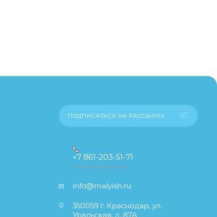
ходимо
лайн чат
пример,
ительские
каза
ПОДПИСАТЬСЯ НА РАССЫЛКУ
+7 861-203-51-71
ЗАКАЗАТЬ ЗВОНОК
info@malyish.ru
350059 г. Краснодар, ул.
Уральская, д. 87А