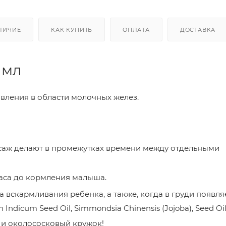
ЛИЧИЕ
КАК КУПИТЬ
ОПЛАТА
ДОСТАВКА
 мл
вления в области молочных желез.
саж делают в промежутках времени между отдельными
часа до кормления малыша.
 вскармливания ребенка, а также, когда в груди появля
Indicum Seed Oil, Simmondsia Chinensis (Jojoba), Seed Oi
 и околососковый кружок!