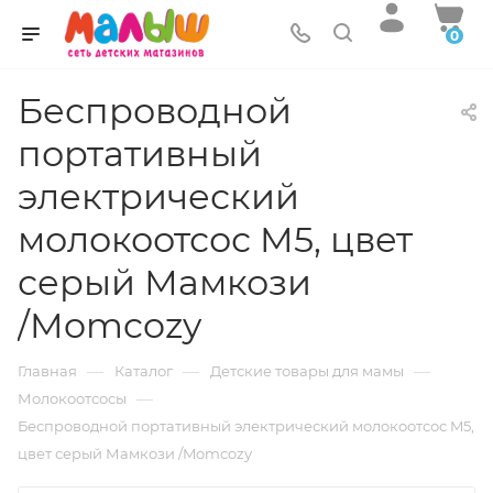
0
Беспроводной
портативный
электрический
молокоотсос M5, цвет
серый Мамкози
/Momcozy
—
—
—
Главная
Каталог
Детские товары для мамы
—
Молокоотсосы
Беспроводной портативный электрический молокоотсос M5,
цвет серый Мамкози /Momcozy