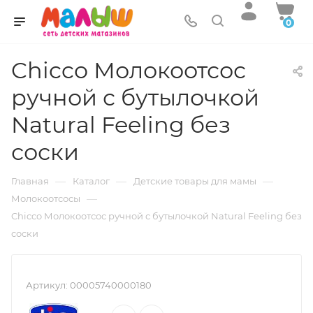
0
Chicco Молокоотсос
ручной с бутылочкой
Natural Feeling без
соски
—
—
—
Главная
Каталог
Детские товары для мамы
—
Молокоотсосы
Chicco Молокоотсос ручной с бутылочкой Natural Feeling без
соски
Артикул:
00005740000180