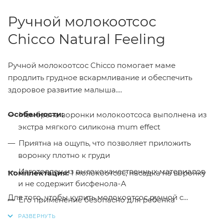
Ручной молокоотсос
Chicco Natural Feeling
Ручной молокоотсос Chicco помогает маме
продлить грудное вскармливание и обеспечить
здоровое развитие малыша.
Особенности:
Мембрана воронки молокоотсоса выполнена из
экстра мягкого силикона mum effect
Приятна на ощупь, что позволяет приложить
воронку плотно к груди
Изготовлен из высококачественных материалов
Комплектация:
1 молокоотсос; насадка на воронку
и не содержит бисфенола-А
Для того, чтобы купить молокоотсос ручной с
Его применение безопасно для ребенка
бутылочкой Chicco Natural Feeling без соски в
Прорезиненный ограничитель на внутренней