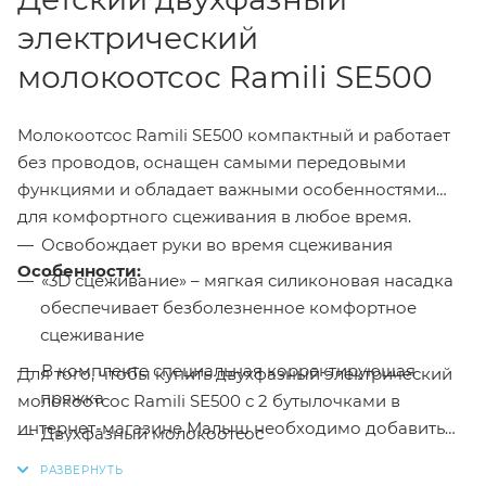
электрический
молокоотсос Ramili SE500
Молокоотсос Ramili SE500 компактный и работает
без проводов, оснащен самыми передовыми
функциями и обладает важными особенностями
для комфортного сцеживания в любое время.
Освобождает руки во время сцеживания
Особенности:
«3D сцеживание» – мягкая силиконовая насадка
обеспечивает безболезненное комфортное
сцеживание
В комплекте специальная корректирующая
Для того, чтобы купить двухфазный электрический
пряжка
молокоотсос Ramili SE500 с 2 бутылочками в
интернет-магазине Малыш необходимо добавить
Двухфазный молокоотсос
данный товар в корзину, также вы можете оформить
Дополнительный комбинированный режим 2-в-1
заказ позвонив
по телефону
или написав в онлайн