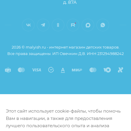
индикацией
д. 87А
Работает без проводов от ёмкого встроенного
аккумулятора
Компактный и обладает лёгким весом
Тихая работа механизма
2026 © malyish.ru - интернет магазин детских товаров.
Бутылочка 240 мл
Все права защищены. ИП Овечкин Д.В. ИНН 231294988242
Изготовлено из высококачественных
материалов, не содержащих Бисфенол-А
Комфортный молокоотсос
Этот сайт использует cookie-файлы, чтобы помочь
Вам в навигации, а также для предоставления
лучшего пользовательского опыта и анализа