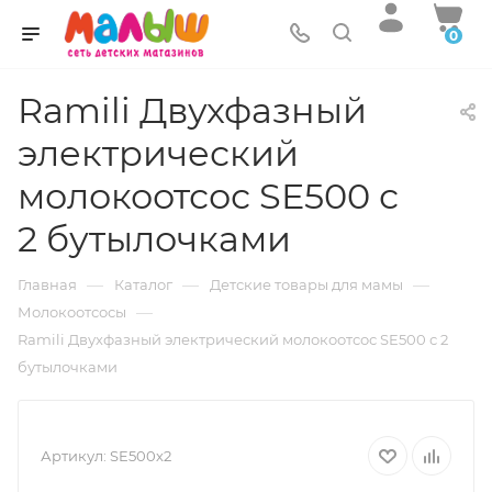
0
Ramili Двухфазный
электрический
молокоотсос SE500 с
2 бутылочками
—
—
—
Главная
Каталог
Детские товары для мамы
—
Молокоотсосы
Ramili Двухфазный электрический молокоотсос SE500 с 2
бутылочками
Артикул:
SE500х2