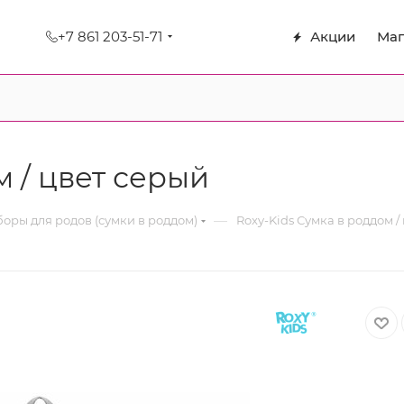
+7 861 203-51-71
Акции
Маг
м / цвет серый
—
оры для родов (сумки в роддом)
Roxy-Kids Сумка в роддом /