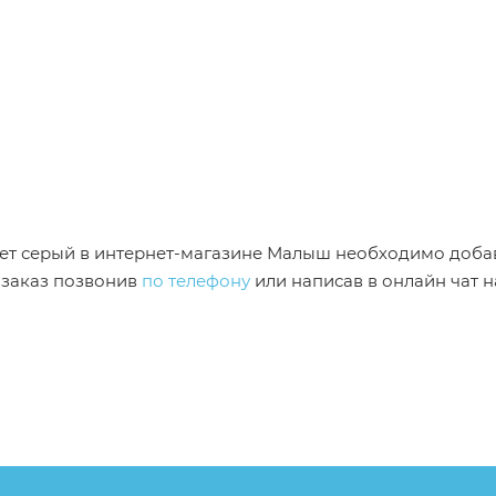
 цвет серый в интернет-магазине Малыш необходимо доба
 заказ позвонив
по телефону
или написав в онлайн чат н
от описания и изображения, размещенного на сайте (на
е или упаковке и т.д., не влияющие на основные потреб
ие свойства и иные существенные элементы товара и за