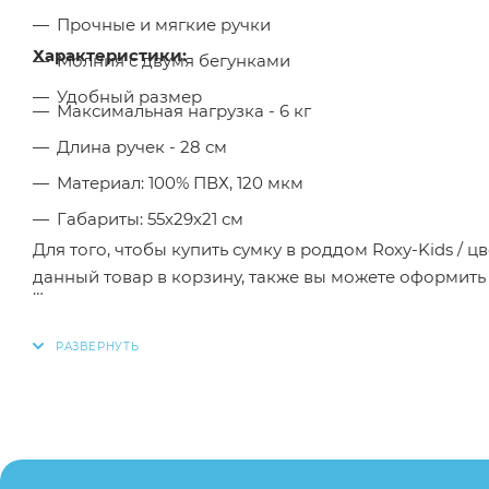
Прочные и мягкие ручки
Характеристики:
Молния с двумя бегунками
Удобный размер
Максимальная нагрузка - 6 кг
Длина ручек - 28 см
Материал: 100% ПВХ, 120 мкм
Габариты: 55х29х21 см
Для того, чтобы купить сумку в роддом Roxy-Kids /
данный товар в корзину, также вы можете оформить
Заказанный товар может незначительно отличаться 
оттенки цветов, незначительные изменения в дизайн
свойства товара), при этом основные потребительск
остаются без изменений.